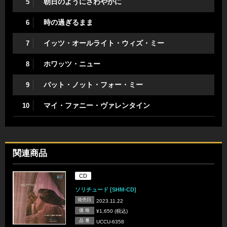
朝日のようにさわやかに
5
時の過ぎるまま
6
イッツ・オールライト・ウィズ・ミー
7
ホワッツ・ニュー
8
バット・ノット・フォー・ミー
9
マイ・ファニー・ヴァレンタイン
10
関連商品
CD
ソリチュード [SHM-CD]
発売日
2023.11.22
価 格
¥1,650 (税込)
品 番
UCCU-6358