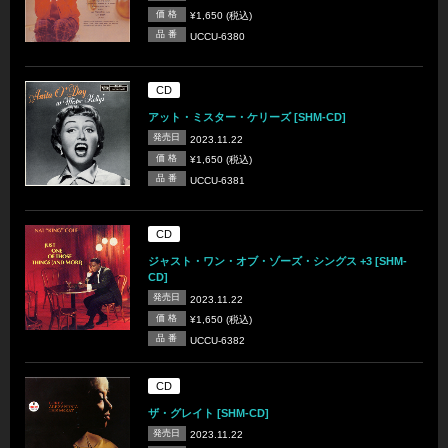
価 格
¥1,650 (税込)
品 番
UCCU-6380
CD
アット・ミスター・ケリーズ [SHM-CD]
発売日
2023.11.22
価 格
¥1,650 (税込)
品 番
UCCU-6381
CD
ジャスト・ワン・オブ・ゾーズ・シングス +3 [SHM-
CD]
発売日
2023.11.22
価 格
¥1,650 (税込)
品 番
UCCU-6382
CD
ザ・グレイト [SHM-CD]
発売日
2023.11.22