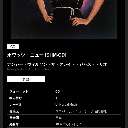
CD
ホワッツ・ニュー [SHM-CD]
ナンシー・ウィルソン・ザ・グレイト・ジャズ・トリオ
Nancy Wilson,The Great Jazz Trio
解 説
フォーマット
CD
組み枚数
1
レーベル
Universal Music
発売元
ユニバーサル ミュージック合同会社
発売国
日本
録音年
1982年9月14日、15日