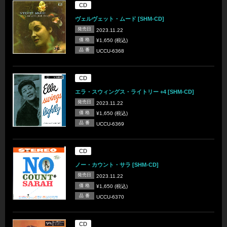
CD
ヴェルヴェット・ムード [SHM-CD]
発売日
2023.11.22
価 格
¥1,650 (税込)
品 番
UCCU-6368
CD
エラ・スウィングス・ライトリー +4 [SHM-CD]
発売日
2023.11.22
価 格
¥1,650 (税込)
品 番
UCCU-6369
CD
ノー・カウント・サラ [SHM-CD]
発売日
2023.11.22
価 格
¥1,650 (税込)
品 番
UCCU-6370
CD