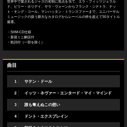
世界中で愛されるジャズの名唄に焦点を当て、エラ・フィッツジェラル
ド、ビリー・ホリデイ、サラ・ヴォーンからフランク・シナトラ、ナッ
ト・キング・コール、マンハッタン・トランスファーまで、ユニバーサル
ミュージックの扱う膨大なカタログからレーベルの枠を超えて50タイトル
厳選。
・SHM-CD仕様
・新規ミニ解説付
・歌詞付（一部を除く）
曲目
サテン・ドール
1
イッツ・ネヴァー・エンタード・マイ・マインド
2
誰も奪えぬこの想い
3
ドント・エクスプレイン
4