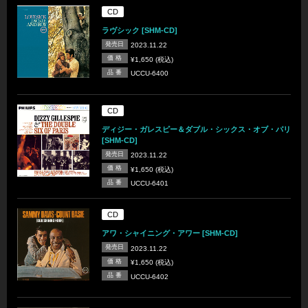
CD
ラヴシック [SHM-CD]
発売日
2023.11.22
価 格
¥1,650 (税込)
品 番
UCCU-6400
CD
ディジー・ガレスピー＆ダブル・シックス・オブ・パリ
[SHM-CD]
発売日
2023.11.22
価 格
¥1,650 (税込)
品 番
UCCU-6401
CD
アワ・シャイニング・アワー [SHM-CD]
発売日
2023.11.22
価 格
¥1,650 (税込)
品 番
UCCU-6402