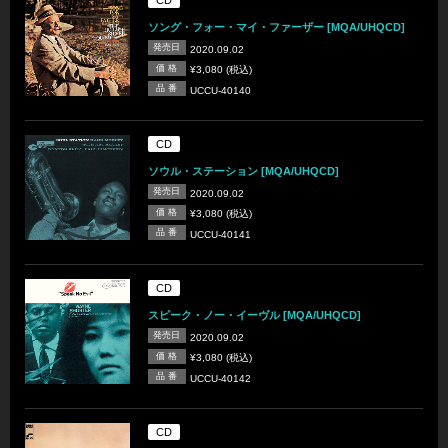
CD
ソング・フォー・マイ・ファーザー [MQA/UHQCD]
発売日
2020.09.02
価 格
¥3,080 (税込)
品 番
UCCU-40140
CD
ソウル・ステーション [MQA/UHQCD]
発売日
2020.09.02
価 格
¥3,080 (税込)
品 番
UCCU-40141
CD
スピーク・ノー・イーヴル [MQA/UHQCD]
発売日
2020.09.02
価 格
¥3,080 (税込)
品 番
UCCU-40142
CD