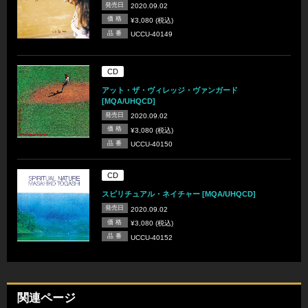
発売日
2020.09.02
価 格
¥3,080 (税込)
品 番
UCCU-40149
CD
アット・ザ・ヴィレッジ・ヴァンガード
[MQA/UHQCD]
発売日
2020.09.02
価 格
¥3,080 (税込)
品 番
UCCU-40150
CD
スピリチュアル・ネイチャー [MQA/UHQCD]
発売日
2020.09.02
価 格
¥3,080 (税込)
品 番
UCCU-40152
関連ページ