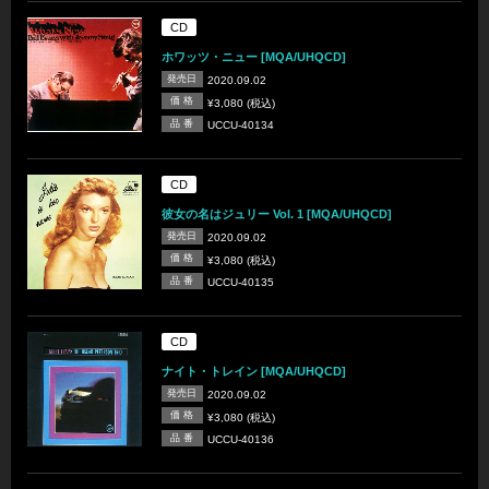
CD
ホワッツ・ニュー [MQA/UHQCD]
発売日
2020.09.02
価 格
¥3,080 (税込)
品 番
UCCU-40134
CD
彼女の名はジュリー Vol. 1 [MQA/UHQCD]
発売日
2020.09.02
価 格
¥3,080 (税込)
品 番
UCCU-40135
CD
ナイト・トレイン [MQA/UHQCD]
発売日
2020.09.02
価 格
¥3,080 (税込)
品 番
UCCU-40136