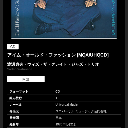
CD
アイム・オールド・ファッション [MQA/UHQCD]
渡辺貞夫・ウィズ・ザ・グレイト・ジャズ・トリオ
Sadao Watanabe
限 定
フォーマット
CD
組み枚数
1
レーベル
Universal Music
発売元
ユニバーサル ミュージック合同会社
発売国
日本
録音年
1976年5月21日