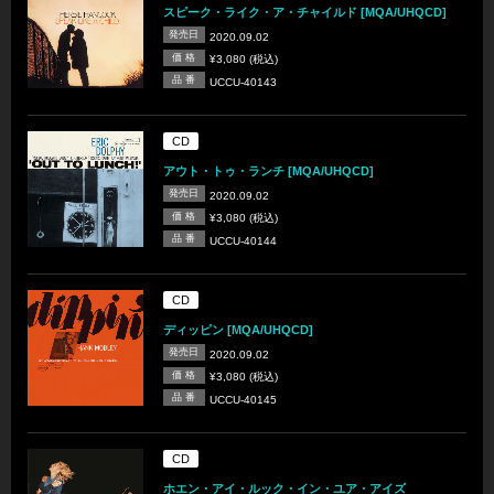
スピーク・ライク・ア・チャイルド [MQA/UHQCD]
発売日
2020.09.02
価 格
¥3,080 (税込)
品 番
UCCU-40143
CD
アウト・トゥ・ランチ [MQA/UHQCD]
発売日
2020.09.02
価 格
¥3,080 (税込)
品 番
UCCU-40144
CD
ディッピン [MQA/UHQCD]
発売日
2020.09.02
価 格
¥3,080 (税込)
品 番
UCCU-40145
CD
ホエン・アイ・ルック・イン・ユア・アイズ