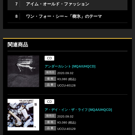
アイム・オールド・ファッション
7
ワン・フォー・シー～「樹氷」のテーマ
8
関連商品
CD
アンダーカレント [MQA/UHQCD]
発売日
2020.09.02
価 格
¥3,080 (税込)
品 番
UCCU-40128
CD
ア・デイ・イン・ザ・ライフ [MQA/UHQCD]
発売日
2020.09.02
価 格
¥3,080 (税込)
品 番
UCCU-40129