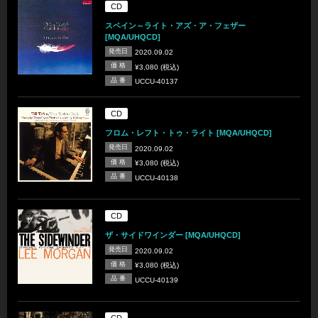
CD
スペイン～ライト・アズ・ア・フェザー
[MQA/UHQCD]
発売日
2020.09.02
価 格
¥3,080 (税込)
品 番
UCCU-40137
CD
フロム・レフト・トゥ・ライト [MQA/UHQCD]
発売日
2020.09.02
価 格
¥3,080 (税込)
品 番
UCCU-40138
CD
ザ・サイドワインダー [MQA/UHQCD]
発売日
2020.09.02
価 格
¥3,080 (税込)
品 番
UCCU-40139