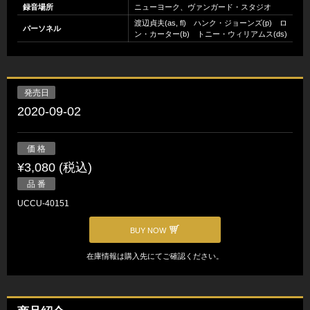
録音場所
ニューヨーク、ヴァンガード・スタジオ
渡辺貞夫(as, fl) ハンク・ジョーンズ(p) ロ
パーソネル
ン・カーター(b) トニー・ウィリアムス(ds)
発売日
2020-09-02
価 格
¥3,080 (税込)
品 番
UCCU-40151
BUY NOW
在庫情報は購入先にてご確認ください。