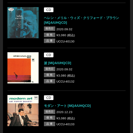
CD
ヘレン・メリル・ウィズ・クリフォード・ブラウン
[MQA/UHQCD]
発売日
2020.09.02
価 格
¥3,080 (税込)
品 番
UCCU-40130
CD
波 [MQA/UHQCD]
発売日
2020.09.02
価 格
¥3,080 (税込)
品 番
UCCU-40132
CD
モダン・アート [MQA/UHQCD]
発売日
2020.12.23
価 格
¥3,080 (税込)
品 番
UCCU-40133