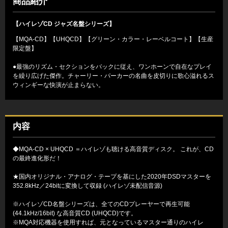
商品紹介
【ハイレゾCD ジャズ名盤シリーズ】
【MQA-CD】【UHQCD】【グリーン・カラー・レーベルコート】【生産
限定盤】
●最強のリズム・セクションをバックに従え、ワンホーンで自在なプレイ
を繰り広げた傑作。チャーリー・パーカーの名曲を皮切りに歌心溢れるス
ウィンギーな快演が止まらない。
内容
◆MQA-CD × UHQCD ＝ハイレゾも聴ける高音質ディスク。 これが、CD
の最終進化形だ！
★国内オリジナル・アナログ・テープを基にした2020年DSDマスターを
352.8kHz／24bitに変換して収録 (ハイレゾ未配信音源)
※ハイレゾCD名盤シリーズは、全てのCDプレーヤーで再生可能
(44.1kHz/16bit) な高音質CD (UHQCD)です。
※MQA対応機器を使用すれば、元となっているマスター通りのハイレ