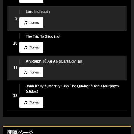
Lord Inchiquin
9
The Trip To Sligo (jig)
10
An Raibh Tú Ag An gCarraig? (air)
11
John Kelly's, Merrily Kiss The Quaker / Denis Murphy's
(slides)
12
関連ページ