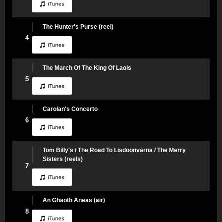
The Hunter's Purse (reel)
4
The March Of The King Of Laois
5
Carolan's Concerto
6
Tom Billy's / The Road To Lisdoonvarna / The Merry
Sisters (reels)
7
An Ghaoth Aneas (air)
8