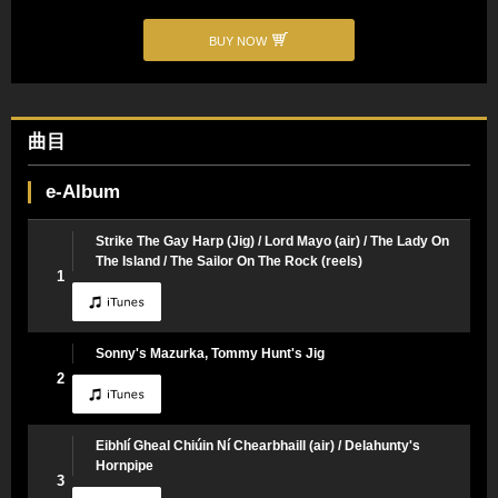
BUY NOW
曲目
e-Album
Strike The Gay Harp (Jig) / Lord Mayo (air) / The Lady On
The Island / The Sailor On The Rock (reels)
1
Sonny's Mazurka, Tommy Hunt's Jig
2
Eibhlí Gheal Chiúin Ní Chearbhaill (air) / Delahunty's
Hornpipe
3