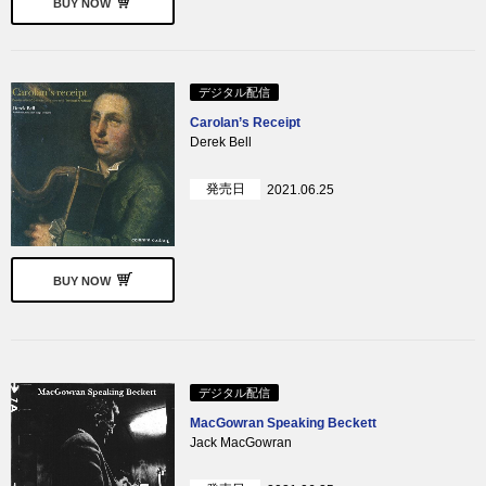
BUY NOW
デジタル配信
Carolan’s Receipt
Derek Bell
発売日
2021.06.25
BUY NOW
デジタル配信
MacGowran Speaking Beckett
Jack MacGowran