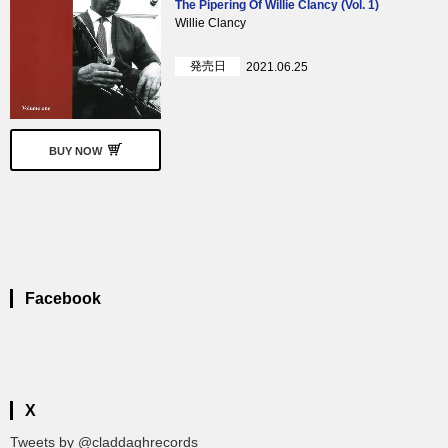
The Pipering Of Willie Clancy (Vol. 1)
Willie Clancy
発売日
2021.06.25
BUY NOW
Facebook
X
Tweets by @claddaghrecords