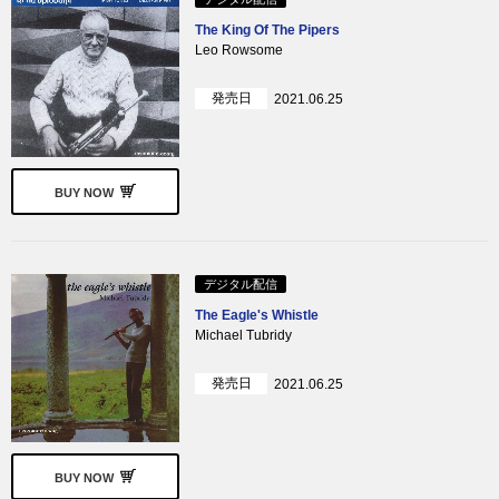
The King Of The Pipers
Leo Rowsome
発売日
2021.06.25
BUY NOW
デジタル配信
The Eagle's Whistle
Michael Tubridy
発売日
2021.06.25
BUY NOW