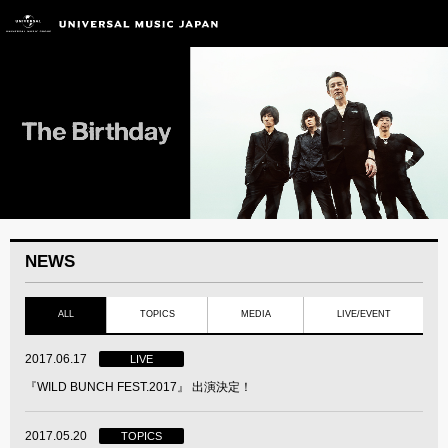
NEWS
ALL
TOPICS
MEDIA
LIVE/EVENT
2017.06.17
LIVE
『WILD BUNCH FEST.2017』 出演決定！
2017.05.20
TOPICS