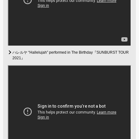
ハレルヤ “Hallelujah” performed in The Birthday『SUNBURST TOUR
2021』