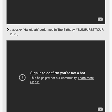
ハレルヤ “Hallelujah” performed in The Birthday『SUNBURST TOUR
2021』