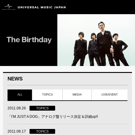
NEWS
ALL
TOPICS
MEDIA
LIVE/EVENT
2011.08.26
TOPICS
「I’M JUST A DOG」アナログ盤リリース決定＆詳細up!!
2011.08.17
TOPICS