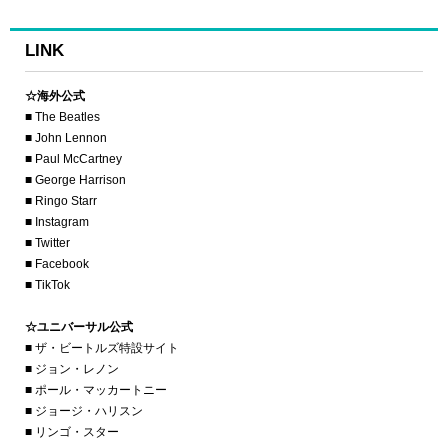
LINK
☆海外公式
■ The Beatles
■ John Lennon
■ Paul McCartney
■ George Harrison
■ Ringo Starr
■ Instagram
■ Twitter
■ Facebook
■ TikTok
☆ユニバーサル公式
■ ザ・ビートルズ特設サイト
■ ジョン・レノン
■ ポール・マッカートニー
■ ジョージ・ハリスン
■ リンゴ・スター