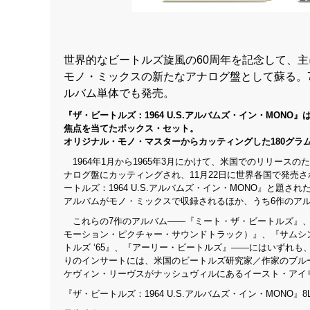
世界的なビートルズ旋風の60周年を記念して、主
モノ・ミックスの新たなアナログ盤として蘇る。7
ルバム単体でも発売。
『ザ・ビートルズ：
1964 U.S.
アルバムズ・イン・
MONO
』
焦点を当てたボックス・セット。
オリジナル・モノ・マスターからカッティングした
180
グラ
1964年1月から1965年3月にかけて、米国でのリリース
ナログ盤にカッティングされ、11月22日に世界各国で発売
ートルズ：1964 U.S.アルバムズ・イン・MONO』と題
アルバムがモノ・ミックスで収録されるほか、うち6作のア
これらの7作のアルバム――『ミート・ザ・ビートルズ』、
モーション・ピクチャー・サウンドトラック）』、『サムシ
トルズ ‘65』、『アーリー・ビートルズ』――にはいずれ
りのインサートには、米国のビートルズ研究家／作家のブル
ケヴィン・リーヴスがナッシュヴィルにあるイースト・アイ
『ザ・ビートルズ：1964 U.S.アルバムズ・イン・MONO