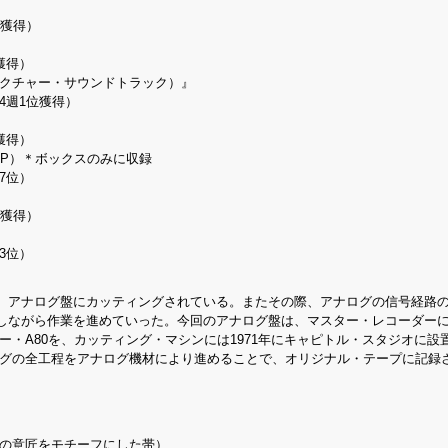
位獲得）
獲得）
ピクチャー・サウンドトラック）』
4週1位獲得）
獲得）
LP）＊ボックスのみに収録
7位）
位獲得）
3位）
、アナログ盤にカッティングされている。またその際、アナログの信号経路
しながら作業を進めていった。今回のアナログ盤は、マスター・レコーダー
ー・A80を、カッティング・マシンには1971年にキャピトル・スタジオに設
ングの全工程をアナログ機材により進めることで、オリジナル・テープに記録
』の意匠をモチーフにした帯）