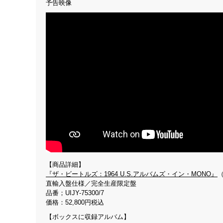
予告映像
【商品詳細】
『ザ・ビートルズ：1964 U.S.アルバムズ・イン・MONO』
直輸入盤仕様／完全生産限定盤
品番；UIJY-75300/7
価格：52,800円税込
【ボックスに収録アルバム】