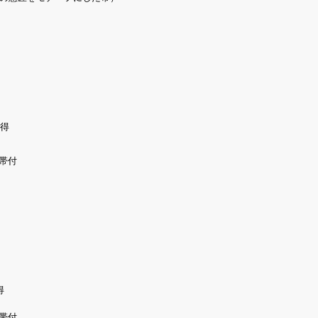
獲得
帯付
得
帯付