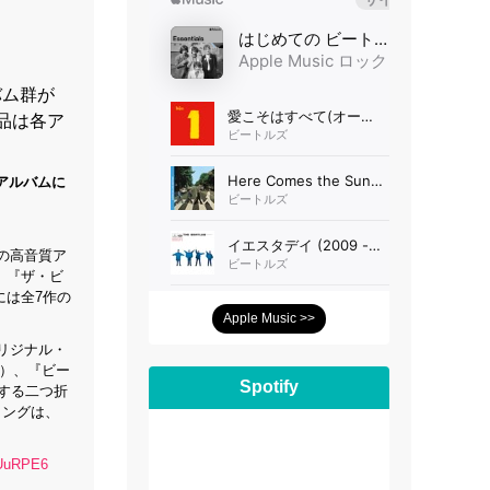
バム群が
品は各ア
アルバムに
ムの高音質ア
、『ザ・ビ
には全7作の
Apple Music >>
リジナル・
P）、『ビー
Spotify
する二つ折
ィングは、
nUuRPE6