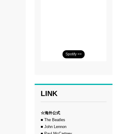
Spotify >>
LINK
☆海外公式
■ The Beatles
■ John Lennon
■ Paul McCartney