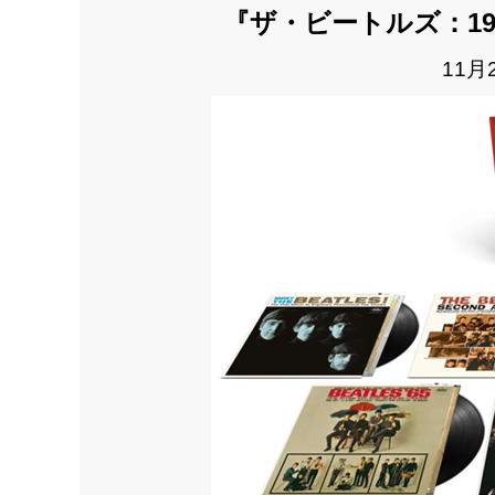
『ザ・ビートルズ：196
11