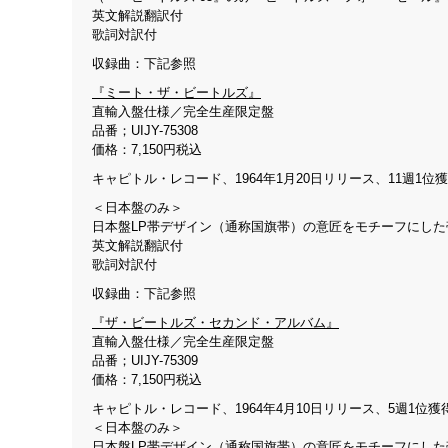
英文解説翻訳付
歌詞対訳付
収録曲：下記参照
『ミート・ザ・ビートルズ』
直輸入盤仕様／完全生産限定盤
品番；UIJY-75308
価格：7,150円税込
キャピトル・レコード、1964年1月20日リリース、11週1位
＜日本盤のみ＞
日本盤LP帯デザイン（通称国旗帯）の意匠をモチーフにした
英文解説翻訳付
歌詞対訳付
収録曲：下記参照
『ザ・ビートルズ・セカンド・アルバム』
直輸入盤仕様／完全生産限定盤
品番；UIJY-75309
価格：7,150円税込
キャピトル・レコード、1964年4月10日リリース、5週1位獲
＜日本盤のみ＞
日本盤LP帯デザイン（通称国旗帯）の意匠をモチーフにした