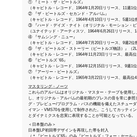
① 『ミート・ザ・ビートルズ』
（キャピトル・レコード、1964年1月20日リリース、11週1
② 『ザ・ビートルズ・セカンド・アルバム』
（キャピトル・レコード、1964年4月10日リリース、5週1位
③ 『ハード・デイズ・ナイト（オリジナル・モーション・
（ユナイテッド・アーティスツ、1964年6月26日リリース、1
④ 『サムシング・ニュー』
（キャピトル・レコード、1964年7月20日リリース、9週2位
⑤ 『ザ・ビートルズ・ストーリー（ビートルズ物語）』（2
（キャピトル・レコード、1964年11月23日リリース、最高位
⑥ 『ビートルズ ‘65』
（キャピトル・レコード、1964年12月15日リリース、9週1
⑦ 『アーリー・ビートルズ』
（キャピトル・レコード、1965年3月22日リリース、最高位4
マスタリング・ノーツ
これらのアルバムはオリジナル・マスター・テープを使用し
し、オリジナル・アルバムの最初期のプレスの音を常に参照
グ・プレビュー/プログラム・パスの機能を備えたスチューダ
イマン・VMS70を使用して制作された。こうしてカッティ
とダイナミクスを忠実に表現することが可能となっている。
＜日本盤のみ＞
日本盤LP初回帯デザインを再現した帯を封入
（＊『ビートルズ’65』のみ『ビートルズ・フォー・セール