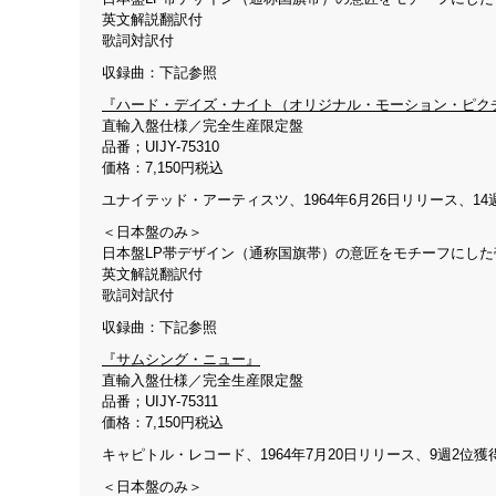
英文解説翻訳付
歌詞対訳付
収録曲：下記参照
『ハード・デイズ・ナイト（オリジナル・モーション・ピク
直輸入盤仕様／完全生産限定盤
品番；UIJY-75310
価格：7,150円税込
ユナイテッド・アーティスツ、1964年6月26日リリース、14
＜日本盤のみ＞
日本盤LP帯デザイン（通称国旗帯）の意匠をモチーフにした
英文解説翻訳付
歌詞対訳付
収録曲：下記参照
『サムシング・ニュー』
直輸入盤仕様／完全生産限定盤
品番；UIJY-75311
価格：7,150円税込
キャピトル・レコード、1964年7月20日リリース、9週2位獲
＜日本盤のみ＞