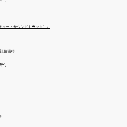
チャー・サウンドトラック）』
週1位獲得
帯付
得