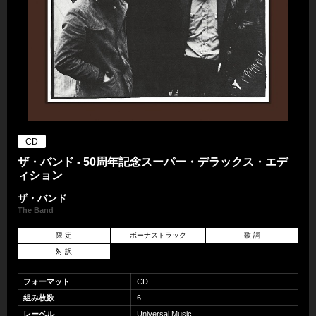
CD
ザ・バンド - 50周年記念スーパー・デラックス・エデ
ィション
ザ・バンド
The Band
限 定
ボーナストラック
歌 詞
対 訳
フォーマット
CD
組み枚数
6
レーベル
Universal Music