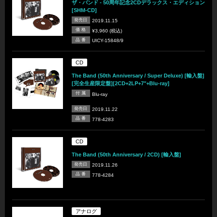
ザ・バンド - 50周年記念2CDデラックス・エディション
[SHM-CD]
発売日
2019.11.15
価 格
¥3,960 (税込)
品 番
UICY-15848/9
CD
The Band (50th Anniversary / Super Deluxe) [輸入盤]
[完全生産限定盤][2CD+2LP+7"+Blu-ray]
付 属
Blu-ray
発売日
2019.11.22
品 番
778-4283
CD
The Band (50th Anniversary / 2CD) [輸入盤]
発売日
2019.11.26
品 番
778-4284
アナログ