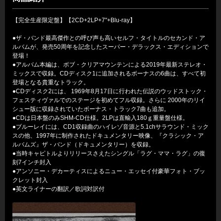
【完全生産限定盤】【2CD+2LP+7"+Blu-ray】
●ザ・バンド最高傑作との呼び声も高いセルフ・タイトルのセカンド・ア
ルバムが、発売50周年を記念したスーパー・デラックス・エディションで
登場！
●アルバム本編は、ボブ・クリアマウンテンによる2019年最新ステレオ・
ミックスで収録。CDディスク1に追加されるボーナスの6曲は、すべて初
登場となる貴重なトラック。
●CDディスク2には、 1969年8月17日に行われた伝説のウッドストック・
フェスティヴァルでのステージを初めてフル収録。さらに 2000年のリイ
シュー版に収録されていたボーナス・トラック7曲も追加。
●CDは日本盤のみSHM-CD仕様。2LPは直輸入180ｇ重量盤仕様。
●ブルーレイには、CD1収録曲のハイレゾ音源と5.1chサラウンド・ミック
スの他、1997年に制作されたドキュメンタリー映像、『クラシック・ア
ルバムズ』ザ・バンド（ドキュメンタリー）を収録。
●当時キャピトルよりリリースさえたシングル「ラグ・ママ・ラグ」の復
刻7インチ封入
●アンソニー・デカーティスによるニュー・エッセイ付豪華フォト・ブッ
クレット封入
●英文ライナーの翻訳／歌詞対訳付