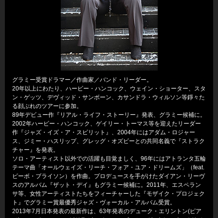
グラミー受賞ドラマー／作曲家／バンド・リーダー。
20年以上にわたり、ハービー・ハンコック、ウェイン・ショーター、スタ
ン・ゲッツ、デヴィッド・サンボーン、カサンドラ・ウィルソン等錚々た
る顔ぶれのツアーに参加。
89年デビュー作『リアル・ライフ・ストーリー』発表、グラミー候補に。
2002年ハービー・ハンコック、ゲイリー・トーマス等を迎えたリーダー
作『ジャズ・イズ・ア・スピリット』、2004年にはアダム・ロジャー
ス、ジミー・ハスリップ、グレッグ・オズビーとの共同名義で『ストラク
チャー』を発表。
ソロ・アーティスト以外での活躍も目覚ましく、96年にはアトランタ五輪
テーマ曲「オールウェイズ・リーチ・フォア・ユア・ドリームズ」（feat.
ピーボ・ブライソン）を作曲。プロデュースを手がけたダイアン・リーヴ
スのアルバム『ザット・デイ』もグラミー候補に。2011年、エスペラン
サ等、女性アーティストたちをフィーチャーした『モザイク・プロジェク
ト』でグラミー賞最優秀ジャズ・ヴォーカル・アルバム受賞。
2013年7月日本発表の最新作は、63年発表のデューク・エリントン(ピア