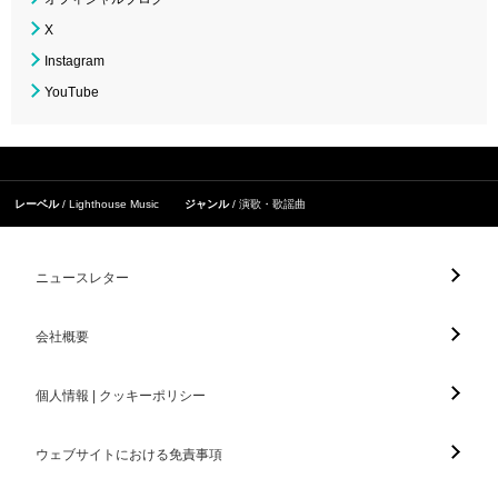
X
Instagram
YouTube
レーベル
Lighthouse Music
ジャンル
演歌・歌謡曲
ニュースレター
会社概要
個人情報 | クッキーポリシー
ウェブサイトにおける免責事項