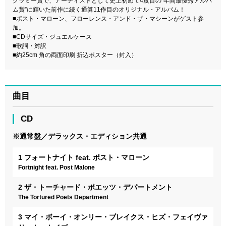
グラミー賞で、アーティストとして史上初めて4度目の“年間最優秀アルバ
ム賞”に輝いた前作に続く通算11作目のオリジナル・アルバム！
■ポスト・マローン、フローレンス・アンド・ザ・マシーンがゲスト参
加。
■CDサイズ・ジュエルケース
■歌詞・対訳
■約25cm 角の両面印刷 折込ポスター（封入）
曲目
CD
※通常盤／デラックス・エディション共通
1 フォートナイト feat. ポスト・マローン
Fortnight feat. Post Malone
2 ザ・トーチャード・ポエッツ・デパートメント
The Tortured Poets Department
3 マイ・ボーイ・オンリー・ブレイクス・ヒズ・フェイヴァ