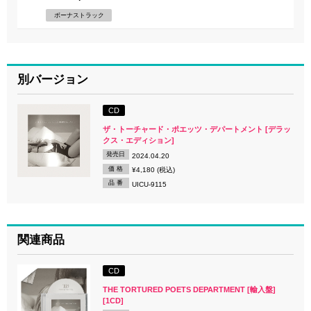
ボーナストラック
別バージョン
CD
ザ・トーチャード・ポエッツ・デパートメント [デラッ
クス・エディション]
発売日
2024.04.20
価 格
¥4,180 (税込)
品 番
UICU-9115
関連商品
CD
THE TORTURED POETS DEPARTMENT [輸入盤]
[1CD]