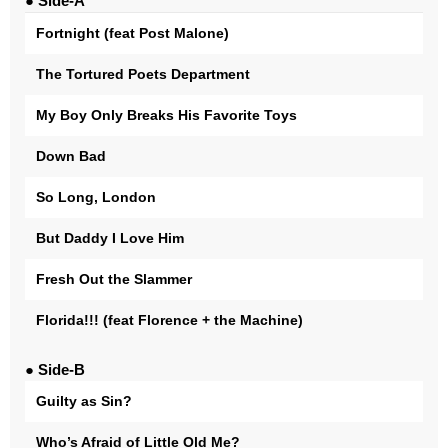
● Side-A
Fortnight (feat Post Malone)
The Tortured Poets Department
My Boy Only Breaks His Favorite Toys
Down Bad
So Long, London
But Daddy I Love Him
Fresh Out the Slammer
Florida!!! (feat Florence + the Machine)
● Side-B
Guilty as Sin?
Who’s Afraid of Little Old Me?