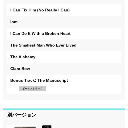
I Can Fix Him (No Really I Can)
loml
I Can Do It With a Broken Heart
The Smallest Man Who Ever Lived
The Alchemy
Clara Bow
Bonus Track: The Manuscript
ボーナストラック
別バージョン
CD