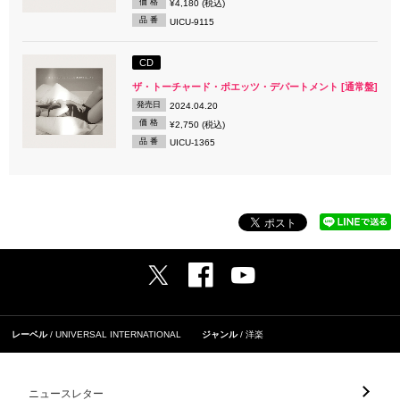
価 格
¥4,180 (税込)
品 番
UICU-9115
CD
ザ・トーチャード・ポエッツ・デパートメント [通常盤]
発売日
2024.04.20
価 格
¥2,750 (税込)
品 番
UICU-1365
レーベル
UNIVERSAL INTERNATIONAL
ジャンル
洋楽
ニュースレター