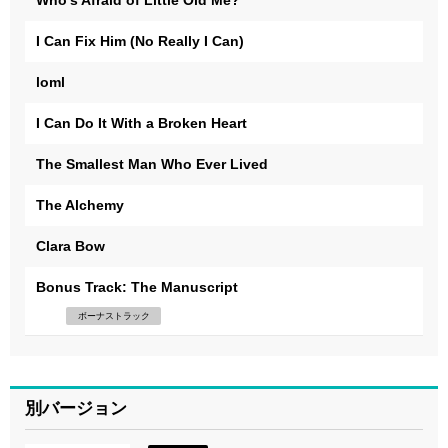
Who’s Afraid of Little Old Me?
I Can Fix Him (No Really I Can)
loml
I Can Do It With a Broken Heart
The Smallest Man Who Ever Lived
The Alchemy
Clara Bow
Bonus Track: The Manuscript
ボーナストラック
別バージョン