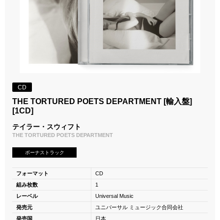
CD
THE TORTURED POETS DEPARTMENT [輸入盤]
[1CD]
テイラー・スウィフト
THE TORTURED POETS DEPARTMENT
ボーナストラック
フォーマット
CD
組み枚数
1
レーベル
Universal Music
発売元
ユニバーサル ミュージック合同会社
発売国
日本