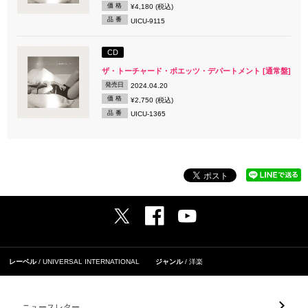
価 格
¥4,180 (税込)
品 番
UICU-9115
CD
ザ・トーチャード・ポエッツ・デパートメント [通常盤]
発売日
2024.04.20
価 格
¥2,750 (税込)
品 番
UICU-1365
レーベル
UNIVERSAL INTERNATIONAL
ジャンル
洋楽
ニュースレター