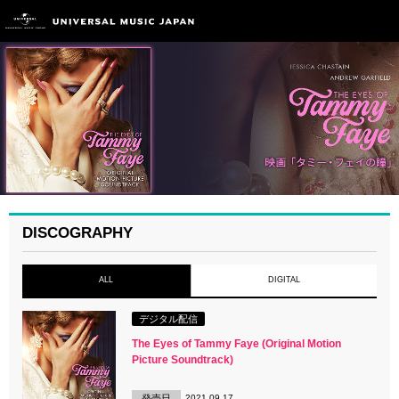
DISCOGRAPHY
ALL
DIGITAL
デジタル配信
The Eyes of Tammy Faye (Original Motion
Picture Soundtrack)
発売日
2021.09.17