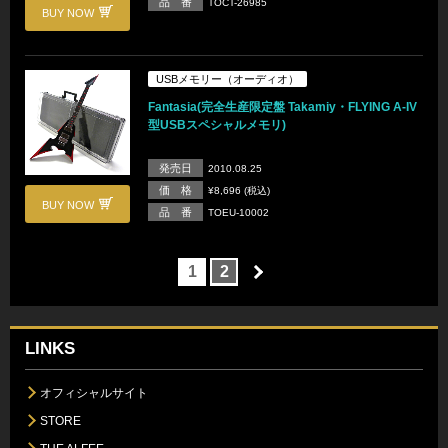
品 番
TOCT-26985
BUY NOW
USBメモリー（オーディオ）
Fantasia(完全生産限定盤 Takamiy・FLYING A-IV
型USBスペシャルメモリ)
発売日
2010.08.25
価 格
¥8,696 (税込)
BUY NOW
品 番
TOEU-10002
1
2
LINKS
オフィシャルサイト
STORE