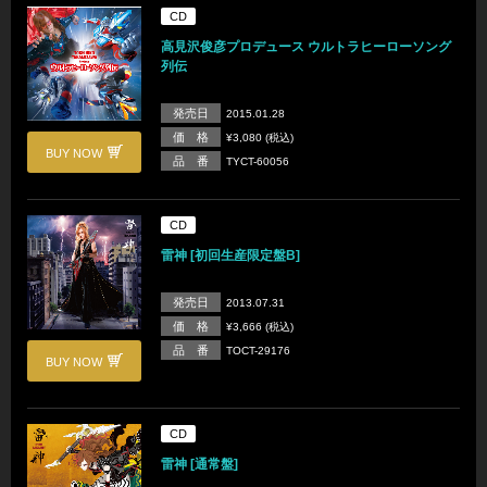
CD
高見沢俊彦プロデュース ウルトラヒーローソング
列伝
発売日
2015.01.28
価 格
¥3,080 (税込)
BUY NOW
品 番
TYCT-60056
CD
雷神 [初回生産限定盤B]
発売日
2013.07.31
価 格
¥3,666 (税込)
品 番
TOCT-29176
BUY NOW
CD
雷神 [通常盤]