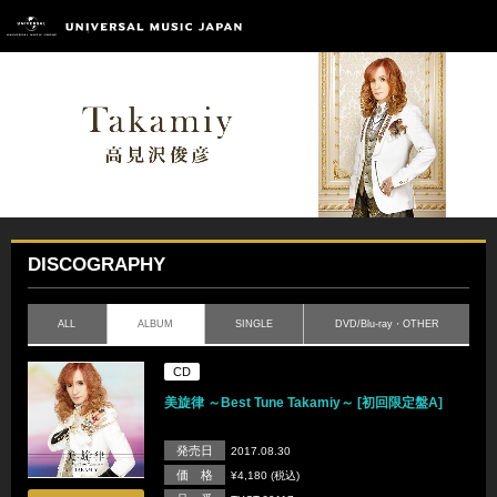
DISCOGRAPHY
ALL
ALBUM
SINGLE
DVD/Blu-ray・OTHER
CD
美旋律 ～Best Tune Takamiy～ [初回限定盤A]
発売日
2017.08.30
価 格
¥4,180 (税込)