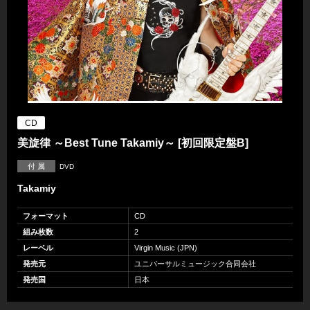
CD
美旋律 ～Best Tune Takamiy～ [初回限定盤B]
付 属
DVD
Takamiy
フォーマット
CD
組み枚数
2
レーベル
Virgin Music (JPN)
発売元
ユニバーサルミュージック合同会社
発売国
日本