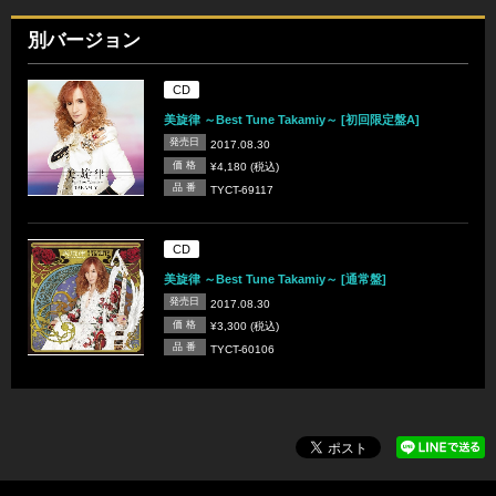
別バージョン
CD
美旋律 ～Best Tune Takamiy～ [初回限定盤A]
発売日
2017.08.30
価 格
¥4,180 (税込)
品 番
TYCT-69117
CD
美旋律 ～Best Tune Takamiy～ [通常盤]
発売日
2017.08.30
価 格
¥3,300 (税込)
品 番
TYCT-60106