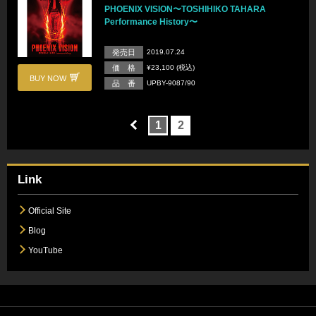
PHOENIX VISION〜TOSHIHIKO TAHARA
Performance History〜
発売日
2019.07.24
価 格
¥23,100 (税込)
BUY NOW
品 番
UPBY-9087/90
1
2
Link
Official Site
Blog
YouTube