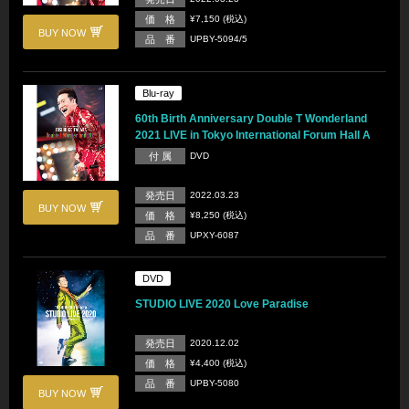
価 格
¥7,150 (税込)
BUY NOW
品 番
UPBY-5094/5
Blu-ray
60th Birth Anniversary Double T Wonderland
2021 LIVE in Tokyo International Forum Hall A
付 属
DVD
発売日
2022.03.23
BUY NOW
価 格
¥8,250 (税込)
品 番
UPXY-6087
DVD
STUDIO LIVE 2020 Love Paradise
発売日
2020.12.02
価 格
¥4,400 (税込)
品 番
UPBY-5080
BUY NOW