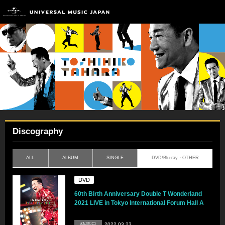
Discography
ALL
ALBUM
SINGLE
DVD/Blu-ray・OTHER
DVD
60th Birth Anniversary Double T Wonderland
2021 LIVE in Tokyo International Forum Hall A
発売日
2022.03.23