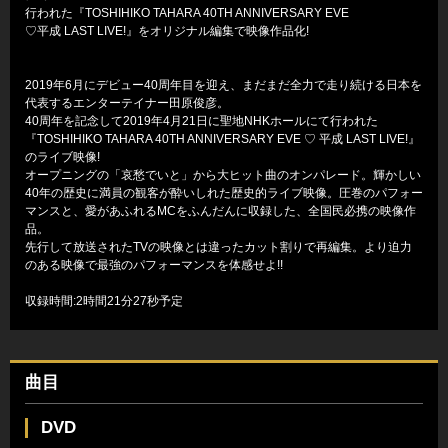
行われた『TOSHIHIKO TAHARA 40TH ANNIVERSARY EVE
♡平成 LAST LIVE!』をオリジナル編集で映像作品化!
2019年6月にデビュー40周年目を迎え、まだまだ全力で走り続ける日本を
代表するエンターテイナー田原俊彦。
40周年を記念して2019年4月21日に聖地NHKホールにて行われた
『TOSHIHIKO TAHARA 40TH ANNIVERSARY EVE ♡ 平成 LAST LIVE!』
のライブ映像!
オープニングの「哀愁でいと」から大ヒット曲のオンパレード。輝かしい
40年の歴史に満員の観客が酔いしれた歴史的ライブ映像。圧巻のパフォー
マンスと、愛があふれるMCをふんだんに収録した、全国民必携の映像作
品。
先行して放送されたTVの映像とは違ったカット割りで再編集。より迫力
のある映像で最強のパフォーマンスを体感せよ!!
収録時間:2時間21分27秒予定
曲目
DVD