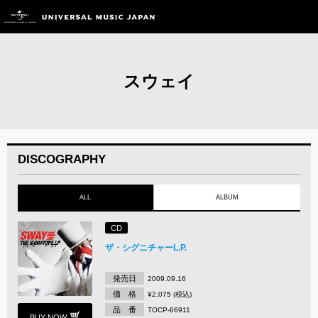
スウェイ
DISCOGRAPHY
ALL
ALBUM
CD
ザ・シグニチャーL.P.
発売日
2009.09.16
価 格
¥2,075 (税込)
品 番
TOCP-66911
BUY NOW