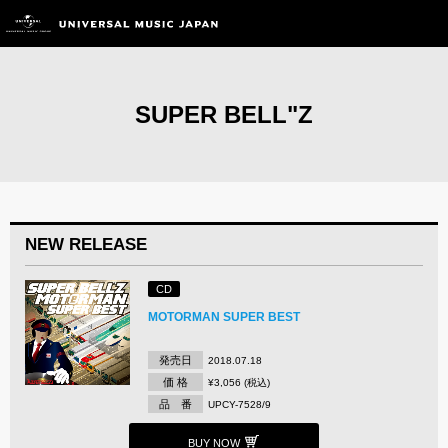
SUPER BELL"Z
NEW RELEASE
CD
MOTORMAN SUPER BEST
発売日
2018.07.18
価 格
¥3,056 (税込)
品 番
UPCY-7528/9
BUY NOW