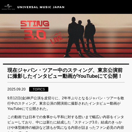
現在ジャパン・ツアー中のスティング、東京公演前
に撮影したインタビュー動画がYouTubeにて公開！
2025.09.20
TOPICS
9月12日(金)神戸公演を皮切りに、2年半ぶりとなるジャパン・ツアーを敢
行中のスティング。東京公演の開演前に撮影されたインタビュー動画が
YouTubeにて公開された。
この動画では日本での食事から平和に対する想いまで幅広い内容をインタ
ビューしており、中には新たに結成した「スティング3.0」結成のきっか
けや体型維持の秘訣など誰もが気になる内容が詰まったファン必見の内容