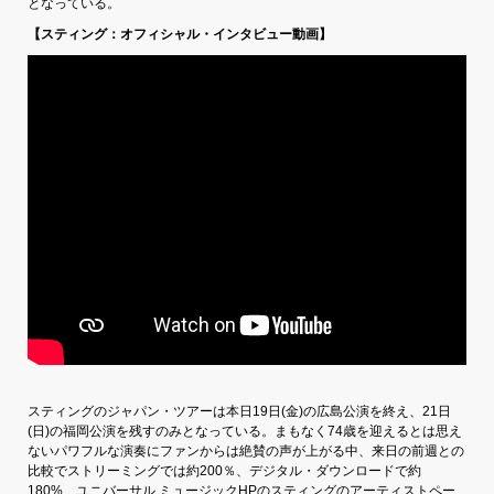
となっている。
【スティング：オフィシャル・インタビュー動画】
スティングのジャパン・ツアーは本日19日(金)の広島公演を終え、21日
(日)の福岡公演を残すのみとなっている。まもなく74歳を迎えるとは思え
ないパワフルな演奏にファンからは絶賛の声が上がる中、来日の前週との
比較でストリーミングでは約200％、デジタル・ダウンロードで約
180%、ユニバーサル ミュージックHPのスティングのアーティストペー