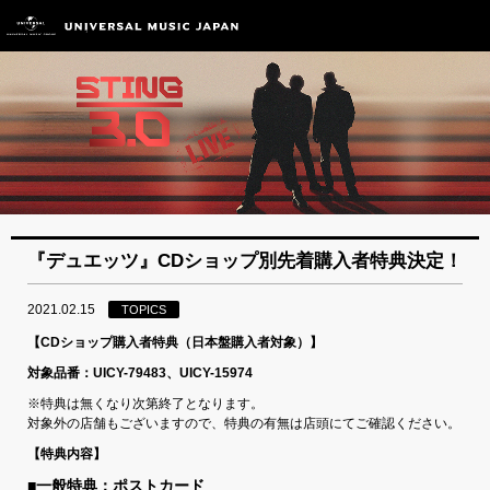
『デュエッツ』CDショップ別先着購入者特典決定！
2021.02.15
TOPICS
【CDショップ購入者特典（日本盤購入者対象）】
対象品番：UICY-79483、UICY-15974
※特典は無くなり次第終了となります。
対象外の店舗もございますので、特典の有無は店頭にてご確認ください。
【特典内容】
■一般特典：ポストカード