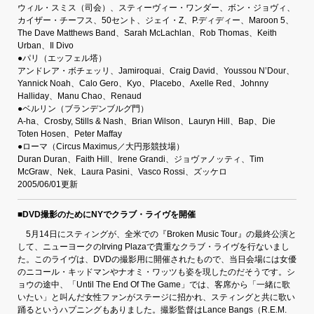
ウィル・スミス（司会）、スティーヴィー・ワンダー、ボン・ジョヴィ、
カイザー・チーフス、50セント、ジェイ・Z、P.ディディー、Maroon 5、
The Dave Matthews Band、Sarah McLachlan、Rob Thomas、Keith
Urban、Il Divo
●パリ（エッフェル塔）
アンドレア・ボチェッリ、Jamiroquai、Craig David、Youssou N’Dour、
Yannick Noah、Calo Gero、Kyo、Placebo、Axelle Red、Johnny
Halliday、Manu Chao、Renaud
●ベルリン（ブランデンブルグ門）
A-ha、Crosby, Stills & Nash、Brian Wilson、Lauryn Hill、Bap、Die
Toten Hosen、Peter Maffay
●ローマ（Circus Maximus／大円形競技場）
Duran Duran、Faith Hill、Irene Grandi、ジョヴァノッティ、Tim
McGraw、Nek、Laura Pasini、Vasco Rossi、ズッケロ
2005/06/01更新
■DVD撮影のためにNYでクラブ・ライヴを開催
5月14日にスティングが、全米での『Broken Music Tour』の最終公演と
して、ニューヨークのIrving Plazaで貴重なクラブ・ライヴを行ないまし
た。このライヴは、DVDの撮影用に開催されたもので、当日会場には女優
のニコール・キッドマンやナオミ・ワッツも姿を現したのだそうです。シ
ョウの途中、「Until The End Of The Game」では、客席から「一緒に歌
いたい」と叫んだ女性ファンがステージに招かれ、スティングと共に歌い
踊るというハプニングもありました。撮影監督はLance Bangs（R.E.M.