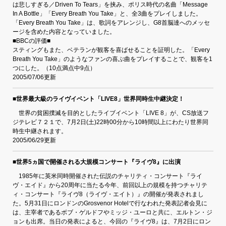
は悲しすぎる／Driven To Tears」を挟み、ポリス時代の名曲「Message
In A Bottle」「Every Breath You Take」と、全3曲をプレイしました。
「Every Breath You Take」は、歌詞をアレンジし、G8首脳達へのメッセ
ージを含めた内容となっていました。
■BBCの評価■
スティングもまた、ベテランが観客を喜ばせることを証明した。「Every
Breath You Take」のようなファンの喜ぶ曲をプレイすることで、観客を1
つにした。（10点満点中9点）
2005/07/06更新
■世界最大級のライヴイベント「LIVE8」世界同時生中継決定！
世界の貧困撲滅を目的としたライブイベント「LIVE 8」が、CS放送フ
ジテレビ７２１で、7月2日(土)22時00分から10時間以上にわたり世界同
時生中継されます。
2005/06/29更新
■世界5ヵ国で開催される大規模コンサート『ライヴ8』に出演
1985年に英米同時開催された伝説のチャリティ・コンサート『ライ
ヴ・エイド』から20周年に当たる今年、前回以上の規模を持つチャリテ
ィ・コンサート『ライヴ8（ライヴ・エイト）』の開催が発表されまし
た。5月31日にロンドンのGrosvenor Hotelで行なわれた発表記者会見に
は、主宰者であるボブ・ゲルドフやミッジ・ユーロと共に、エルトン・ジ
ョンも出席。当日の発表によると、今回の『ライヴ8』は、7月2日にロン