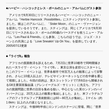
■ハービー・ハンコックとレス・ポールのニュー・アルバムにゲスト参加
アメリカで8月30日にリリースされるハービー・ハンコックのニュー・
アルバム『Herbie Hancock : Possibilities』にスティングがゲスト参加し
ました。彼はこのアルバムに、「Sister Moon」のニュー・ヴァージョン
を提供しているそうです。また、スティングは、同じくアメリカで8月30
日にリリースされるレス・ポールの90歳のバースデイを祝うニュー・アル
バム『Les Paul & Friends』にも参加。こちらのほうでは、ジョズ・スト
ーンとの共演による「Love Sneakin’ Up On You」を提供しています。
2005/07/13更新
■『ライヴ8』報告
アフリカの貧困救済を訴えるため、7月2日に世界10都市で同時開催さ
れた一大ライヴ・イベント『ライヴ8』。東京公演を皮切りにスタートし
たこのフリー・イベントは、世界各都市で何百万人もの観客によって目撃
され、さらに10億人以上が、テレビやインターネットなどの生中継を通じ
て視聴しました。今回の目的は、英スコットランドで7月6日から開催され
るG8主要国首脳会議（グレンイーグルズ・サミット）に先立ち、アフリ
カの貧困問題に世界の注目を集める狙い。中心となった英ロンドンのハイ
ドパークには、20万人以上の観客が集結しました。また、米フィラデルフ
ィアのフィラデルフィア美術館前には60～80万人が集結し、1マイル（約
1.6km）以上の人の波となりました。
スティングは、午後8時半頃にロンドンのステージに登場。間に「世界