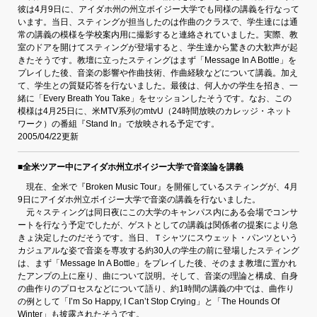
彼は4月9日に、アイダホ州の州立ボイジー大学でも同様の講義を行なって
います。当日、スティングが担当したのは作曲のクラスで、学生達には通
常の講義の模様を学校案内用に撮影すると連絡されていました。実際、教
室のドアを開けてスティングが登場すると、学生達から驚きの大歓声が起
きたそうです。教壇に立ったスティングはまず「Message In A Bottle」を
プレイした後、音楽の影響や作曲技術、作曲経験などについて講義。加え
て、学生との質疑応答を行ないました。最後は、何人かの学生を招き、一
緒に「Every Breath You Take」をセッションしたそうです。なお、この
模様は4月25日に、米MTV系列のmtvU（24時間放映のカレッジ・ネット
ワーク）の番組『Stand In』で放映される予定です。
2005/04/22更新
■全米ツアー中にアイダホ州立ボイジー大学で音楽論を講義
現在、全米で『Broken Music Tour』を開催しているスティングが、4月
9日にアイダホ州立ボイジー大学で音楽の講義を行ないました。
元々スティングは同日夜にこの大学のキャンパス内にある会場でコンサ
ートを行なう予定でしたが、ゲストとしての講義は関係者の提案により急
きょ決定したのだそうです。当日、Ｔシャツにスウェット・パンツという
カジュアルな姿で音楽を専攻する約30人の学生の前に登場したスティング
は、まず「Message In A Bottle」をプレイした後、そのまま教壇に置かれ
たアンプの上に座り、曲について説明。そして、音楽の理論と構成、自身
の曲作りのプロセスなどについて語り、約1時間の講義の中では、曲作り
の例として「I’m So Happy, I Can’t Stop Crying」と「The Hounds Of
Winter」も披露されたそうです。