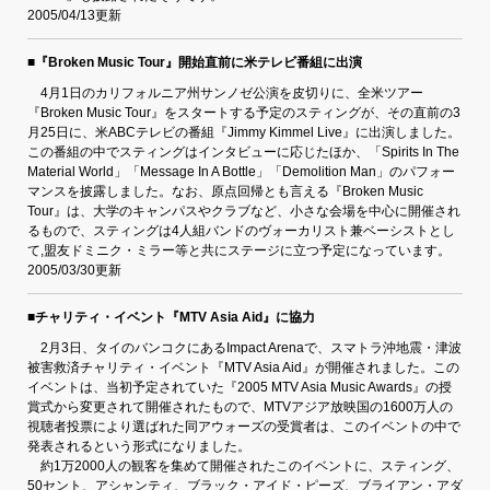
2005/04/13更新
■『Broken Music Tour』開始直前に米テレビ番組に出演
4月1日のカリフォルニア州サンノゼ公演を皮切りに、全米ツアー
『Broken Music Tour』をスタートする予定のスティングが、その直前の3
月25日に、米ABCテレビの番組『Jimmy Kimmel Live』に出演しました。
この番組の中でスティングはインタビューに応じたほか、「Spirits In The
Material World」「Message In A Bottle」「Demolition Man」のパフォー
マンスを披露しました。なお、原点回帰とも言える『Broken Music
Tour』は、大学のキャンパスやクラブなど、小さな会場を中心に開催され
るもので、スティングは4人組バンドのヴォーカリスト兼ベーシストとし
て,盟友ドミニク・ミラー等と共にステージに立つ予定になっています。
2005/03/30更新
■チャリティ・イベント『MTV Asia Aid』に協力
2月3日、タイのバンコクにあるImpact Arenaで、スマトラ沖地震・津波
被害救済チャリティ・イベント『MTV Asia Aid』が開催されました。この
イベントは、当初予定されていた『2005 MTV Asia Music Awards』の授
賞式から変更されて開催されたもので、MTVアジア放映国の1600万人の
視聴者投票により選ばれた同アウォーズの受賞者は、このイベントの中で
発表されるという形式になりました。
約1万2000人の観客を集めて開催されたこのイベントに、スティング、
50セント、アシャンティ、ブラック・アイド・ピーズ、ブライアン・アダ