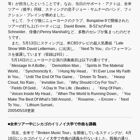
等）が担当したということです。なお、当日のサポート・アクトは、全米
ツアー（後半）同様、スティングの息子ジョー・サムナーのバンド、フィ
クション・プレインが務めました。
そして、ライヴ後にニューヨークのクラブ、Bungalow 8で開催された
ツアーの打ち上げパーティには、David Bowie、B-52’sのFred
Schneider、俳優のPenny Marshallなど、多数のセレブが集まったのだそ
うです。
また、5月13日にスティングは、米CBSテレビの超人気番組『Late
Show With David Letterman』に出演し、「Next To You」のパフォーマン
スを披露しています（収録は9日）。
5月14日のニューヨーク公演の演奏曲目は以下の通りです。
「Message In A Bottle」「Demolition Man」「Spirits In The Material
World」「Synchronicity II」「I Hung My Head」「If I Ever Lose My Faith
In You」「Until The End Of The Game」「Driven To Tears」「Heavy
Cloud, No Rain」「Invisible Sun」「Why Should I Cry For You?」
「Fields Of Gold」「A Day In The Life（Beatles）」「King Of Pain」
「Voices Inside My Head」「When The World Is Running Down」「You
Make The Best Of What’s Still Around」「Roxanne」＜Encore＞「Next
To You」「Lithium Sunset」
2005/05/18更新
■全米ツアー中にシカゴのイリノイ大学で作曲を講義
現在、全米で『Broken Music Tour』を開催しているスティングが、4月
18日にシカゴのイリノイ大学で作曲の講義を行ないました。既報の通り、