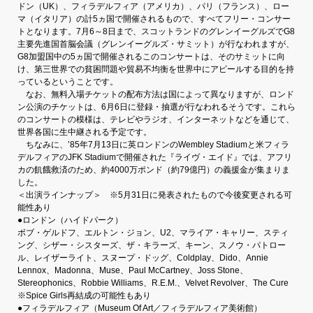
ドン（UK）、フィラデルフィア（アメリカ）、パリ（フランス）、ロー
マ（イタリア）の計5ヵ国で開催されるもので、すべてフリー・コンサー
トとなります。7月6～8日まで、スコットランドのグレンイーグルズでG8
主要先進国首脳会議（グレンイーグルズ・サミット）が行なわれますが、
G8加盟国中の5ヵ国で開催されるこのコンサートは、そのサミットに向
け、第三世界での貧困問題や貿易不均衡を世界中にアピールする目的を持
っているということです。
なお、無料入場チケットの配布方法は国によって異なりますが、ロンド
ン公演のチケットは、6月6日に登録・抽選が行なわれるそうです。これら
のコンサートの模様は、テレビやラジオ、インターネットなどを通じて、
世界各国に生中継される予定です。
ちなみに、’85年7月13日に英ロンドンのWembley Stadiumと米フィラ
デルフィアのJFK Stadiumで開催された『ライヴ・エイド』では、アフリ
カの飢餓救済のため、約4000万ポンド（約79億円）の義援金が集まりま
した。
＜出演ラインナップ＞ ※5月31日に発表されたもので今後変更される可
能性あり
●ロンドン（ハイドパーク）
ボブ・ゲルドフ、エルトン・ジョン、U2、マライア・キャリー、スティ
ング、シザー・シスターズ、ザ・キラーズ、キーン、スノウ・パトロー
ル、レイザーライト、スヌープ・ドッグ、Coldplay、Dido、Annie
Lennox、Madonna、Muse、Paul McCartney、Joss Stone、
Stereophonics、Robbie Williams、R.E.M.、Velvet Revolver、The Cure
※Spice Girls再結成の可能性もあり
●フィラデルフィア（Museum Of Art／フィラデルフィア美術館）