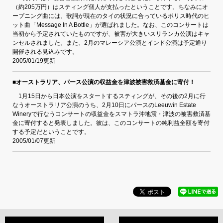
（約205万円）はスティング個人が支払ったということです。ちなみにオ
ープニング曲には、歌詞が現在のタイの状況に合っているポリス時代のヒ
ット曲「Message In A Bottle」が選ばれました。なお、このコンサートは
当初から予定されていたものですが、被害が大きいスリランカ公演はキャ
ンセルされました。また、2月のマレーシア公演とインド公演は予定通り
開催される見込みです。
2005/01/19更新
■オーストラリア、パース公演の収益金を津波被害救済基金に寄付！
1月15日から日本公演をスタートするスティングが、その後の2月に行
なうオーストラリア公演のうち、2月10日にパースのLeeuwin Estate
Wineryで行なうコンサートの収益金をスマトラ沖地震・津波の被害救済基
金に寄付すると発表しました。彼は、このコンサートの純利益全額を寄付
する予定だということです。
2005/01/07更新