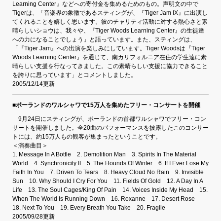
Learning Center』などへの寄付金を集めるためのもの。声明文の中で
Tigerは、「音楽界の象徴であるスティングが、『Tiger Jam IX』に出演し
てくれることを嬉しく思います。彼のチャリティ活動に対する熱心さと素
晴らしいショウは、我々や、『Tiger Woods Learning Center』の生徒達
への力になることでしょう」と語っています。また、スティングは、
「『Tiger Jam』への出演を楽しみにしています。Tiger Woodsは『Tiger
Woods Learning Center』を通じて、南カリフォルニア在住の学生達に素
晴らしい支援を行なってきました。この素晴らしい支援に協力できること
を誇りに思っています」とコメントしました。
2005/12/14更新
■ポーランドのワルシャワで15万人を集めたフリー・コンサートを開催
9月24日にスティングが、ポーランドの首都ワルシャワでフリー・コン
サートを開催しました。全20曲のパフォーマンスを披露したこのコンサー
トには、約15万人もの観客が集まったということです。
＜演奏曲目＞
1. Message In A Bottle 2. Demolition Man 3. Spirits In The Material
World 4. Synchronicity II 5. The Hounds Of Winter 6. If I Ever Lose My
Faith In You 7. Driven To Tears 8. Heavy Cloud No Rain 9. Invisible
Sun 10. Why Should I Cry For You 11. Fields Of Gold 12. A Day In A
Life 13. The Soul Cages/King Of Pain 14. Voices Inside My Head 15.
When The World Is Running Down 16. Roxanne 17. Desert Rose
18. Next To You 19. Every Breath You Take 20. Fragile
2005/09/28更新