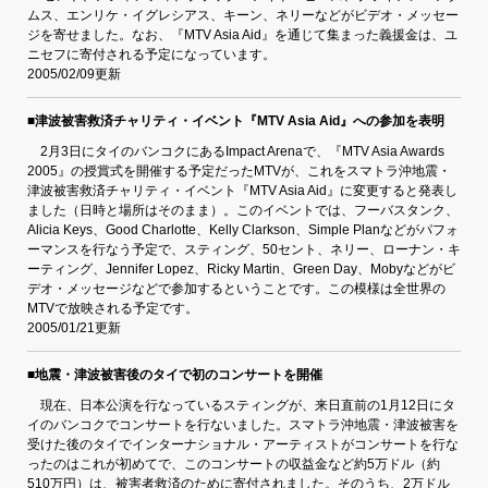
ムス、エンリケ・イグレシアス、キーン、ネリーなどがビデオ・メッセー
ジを寄せました。なお、『MTV Asia Aid』を通じて集まった義援金は、ユ
ニセフに寄付される予定になっています。
2005/02/09更新
■津波被害救済チャリティ・イベント『MTV Asia Aid』への参加を表明
2月3日にタイのバンコクにあるImpact Arenaで、『MTV Asia Awards
2005』の授賞式を開催する予定だったMTVが、これをスマトラ沖地震・
津波被害救済チャリティ・イベント『MTV Asia Aid』に変更すると発表し
ました（日時と場所はそのまま）。このイベントでは、フーバスタンク、
Alicia Keys、Good Charlotte、Kelly Clarkson、Simple Planなどがパフォ
ーマンスを行なう予定で、スティング、50セント、ネリー、ローナン・キ
ーティング、Jennifer Lopez、Ricky Martin、Green Day、Mobyなどがビ
デオ・メッセージなどで参加するということです。この模様は全世界の
MTVで放映される予定です。
2005/01/21更新
■地震・津波被害後のタイで初のコンサートを開催
現在、日本公演を行なっているスティングが、来日直前の1月12日にタ
イのバンコクでコンサートを行ないました。スマトラ沖地震・津波被害を
受けた後のタイでインターナショナル・アーティストがコンサートを行な
ったのはこれが初めてで、このコンサートの収益金など約5万ドル（約
510万円）は、被害者救済のために寄付されました。そのうち、2万ドル