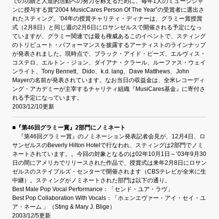
での功績と人道的活動への努力を称えるために、毎年1人のミュージシャ
ンに授与する賞”2004 MusicCares Person Of The Year”の受賞者に選出さ
れたスティング。’04年の授賞チャリティ・ディナーは、グラミー賞授賞
式（2月8日）と同じ週の2月6日にロサンゼルスで開催される予定になっ
ていますが、グラミー関連では最も権威あるこのイベントで、スティング
のトリビュート・パフォーマンスを披露するアーティストのラインナップ
が発表されました。現時点で、ブラック・アイド・ピーズ、エルヴィス・
コステロ、エルトン・ジョン、ダイアナ・クラール、ルーファス・ウェイ
ンライト、Tony Bennett、Dido、k.d. lang、Dave Matthews、John
Mayerの名前が発表されています。なお当日の収益金は、全米レコーディ
ング・アカデミーが主宰するチャリティ組織『MusiCares基金』に寄付さ
れる予定になっています。
2003/12/10更新
■『第46回グラミー賞』2部門にノミネート
『第46回グラミー賞』のノミネーション発表記者会見が、12月4日、ロ
サンゼルスのBeverly Hilton Hotelで行なわれ、スティングは2部門でノミ
ネートされています。。今回の対象となるのは02年10月1日～’03年9月30
日の間にアメリカでリリースされた作品で、授賞式は来年2月8日にロサン
ゼルスのステイプルズ・センターで開催されます（CBSテレビが全米に生
中継）。スティングがノミネートされた部門は以下の通り。
Best Male Pop Vocal Performance：「センド・ユア・ラヴ」
Best Pop Collaboration With Vocals：「ホェンエヴァー・アイ・セイ・ユ
ア・ネーム 」（Sting & Mary J. Blige）
2003/12/5更新