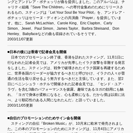
ングとアンドレア・ボチェッリが曲を提供しました。このアルバムは、チ
ャリティ組織『Save The Children』への寄付金集めのためにリリースさ
れるもの。スティングは「Let Your Soul Be Your Pilot」を、アンドレア・
ボチェッリはセリーヌ・ディオンとの共演曲「Prayer」を提供していま
す。他に、Sarah McLachlan、Carole King、Eric Clapton、Carly
Simon、Jewel、Paul Simon、James Taylor、Barbra Streisand、Don
Henley、Babyfaceなどの曲も収録されているそうです。
2003/11/07更新
■日本の後には香港で記者会見を開催
日本でのプロモーション終了後、香港を訪れたスティング。11月1日に
行なわれた記者会見では、アメリカが先導したイラク攻撃を非難する発言
をしました。スティングは、戦争で破壊されたイラク国家を再建するため
に、世界各国のリーダーが協力するべきだと呼びかけ、イラクの人々が普
通の生活を取り戻せるよう努力するべきだと主張しています。また、翌2
日にペニンシュラ・ホテルで開催された記者会見では、「センド・ユア・
ラヴ」を含む3曲のパフォーマンスを披露。趣味であるヨガの効用にも触
れ、「ヨガで身体が柔軟になると、心も柔軟になる。だから僕は以前に比
べ、より順応性のある人間になれたんだ」と語っていました。
2003/11/05更新
■自伝のプロモーションのためサイン会を開催
スティングの自伝『Broken Music』が、10月末に欧米で発売されまし
た。この本のプロモーションのためにスティングは、11月4日にアメリカ