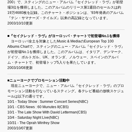
200）で、スティングのニュー・アルバム『セイクレッド・ラヴ』が初登
場3位を獲得しました。このアルバムのリリース第1週目のセールスは約
19万4680枚を記録。このチャート・ポジションは、’93年発表のアルバム
『テン・サマナーズ・テイルズ』以来の高記録となっています。
2003/10/10更新
■『セイクレッド・ラヴ』がヨーロッパ・チャートで初登場No.1を獲得
ヨーロッパ全土を対象としたMusic & MediaのEuropean Top 100
Albums Chartで、スティングのニュー・アルバム『セイクレッド・ラヴ』
が初登場No.1を獲得しました。このアルバムは、イタリア、デンマーク、
ドイツ、ポルトガル、UK、オランダ、ノルウェー、スペインのアルバ
ム・チャートで、初登場トップ5入りを果たしています。
2003/10/08更新
■ニューヨークでプロモーション活動中
現在ニューヨークで、ニュー・アルバム『セイクレッド・ラヴ』のプロ
モーション活動を行なっているスティング。各テレビ番組の放映スケジュ
ールは以下の通りです。
10/1 - Today Show : Summer Concert Series(NBC)
10/1 - CBS News : 60 Munutes II(CBS)
10/1 - The Late Show With David Letterman(CBS)
10/4 - Saturday Night Live(NBC)
10/31 - The Oprah Winfrey Show
2003/10/07更新