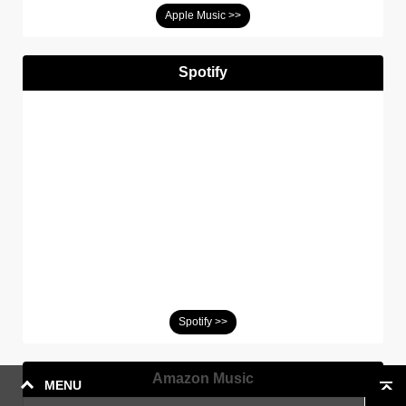
Apple Music >>
Spotify
Spotify >>
Amazon Music
MENU