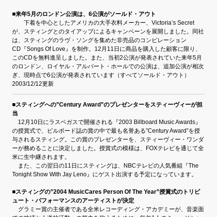
■来年5月のロンドン公演は、6公演がソールド・アウト
下着を中心としたアメリカの大手衣料メーカー、Victoria’s Secret
が、スティングとのタイアップによるキャンペーンを展開しました。同社
は、スティングのラヴ・ソングを集めた非売品のコンピレーション
CD『Songs Of Love』を制作。12月11日に商品を購入した顧客に限り、
このCDを無料進呈しました。また、当初2公演が発表されていた来年5月
のロンドン、ロイヤル・アルバート・ホールでの公演は、追加公演が相次
ぎ、現時点で6公演が発表されています（すべてソールド・アウト）
2003/12/12更新
■スティングへの”Century Award”のプレゼンターをスティーヴィーが担
当
12月10日にラスベガスで開催される『2003 Billboard Music Awards』
の授賞式で、ビルボード誌の賞の中で最も名誉ある”Century Award”を授
与されるスティング。この賞のプレゼンターを、スティーヴィー・ワンダ
ーが務めることに決定しました。授賞式の模様は、FOXテレビを通じて全
米に生中継されます。
また、この翌日の11日にスティングは、NBCテレビの人気番組『The
Tonight Show With Jay Leno』にゲスト出演する予定になっています。
■スティングの”2004 MusicCares Person Of The Year”授賞式のトリビ
ュート・パフォーマンスのアーティストが決定
グラミー賞の主催者である全米レコーディング・アカデミーが、音楽面