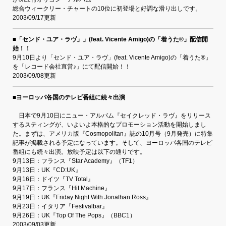
総合ウィークリー・チャートの10位に初登場と好調な滑り出しです。
2003/09/17更新
■「センド・ユア・ラヴ」」(feat. Vicente Amigo)の「着うた®」配信開
始！！
9月10日より「センド・ユア・ラヴ」(feat. Vicente Amigo)の「着うた®」
を「レコード会社直営♪」にて配信開始！！
2003/09/08更新
■ヨーロッパ各国のテレビ番組に続々出演
日本で9月10日にニュー・アルバム『セイクレッド・ラヴ』をリリース
するスティングが、いよいよ本格的なプロモーション活動を開始しまし
た。まずは、アメリカ版『Cosmopolitan』誌の10月号（9月発売）に特集
記事が掲載される予定になっています。そして、ヨーロッパ各国のテレビ
番組にも続々出演。放映予定は以下の通りです。
9月13日：フランス『Star Academy』（TF1）
9月13日：UK『CD:UK』
9月16日：ドイツ『TV Total』
9月17日：フランス『Hit Machine』
9月19日：UK『Friday Night With Jonathan Ross』
9月23日：イタリア『Festivalbar』
9月26日：UK『Top Of The Pops』（BBC1）
2003/09/03更新