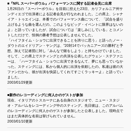
■『NFL スーパーボウル』パフォーマンスに関する記者会見に出席
1月26日の『スーパーボウル』を目前に控えた23日、カリフォルニア州サ
ンディエゴで出演者による記者会見が行なわれました。この席上、シャナ
イア・トゥエインは、本番でのパフォーマンス曲について、「試合を盛り
上げるような曲を選んだの。このようなビッグ・イベントに限界はないの
よ」と語っていましたが、試合については「楽しみにしている」とコメン
トしただけで、恒例の勝者予想は公表しませんでした。
「ハイフタイム・ショウに出演できることを誇りに思う」と語ったノー・
ダウトのエイドリアン・ヤングは、”20対14でバッカニアーズの勝利”と予
想。加えて記者団に対し「みんなで賭をしよう」と持ちかけていました。
そして、この席上でスティングとの共演を公表したグウェン・ステファニ
ーは、「ハーフタイム・ショウに出演できるなんて、夢にも思っていなか
った。スティングには、私から個人的に出演を依頼したの。私達は彼の大
ファンだから、彼が出演を快諾してくれてすごくラッキーよ」と語ってい
ました。
2003/01/29更新
■新作のレコーディングに何人かのゲストが参加
現在、イタリアのトスカーナにある自身のスタジオで、ニュー・スタジ
オ・アルバムをレコーディング中のスティング。先日彼は、このアルバム
のレコーディングに何人かのゲストが参加したと公表しました。現時点で
はまだ具体的な名前は挙げられていません。
2003/01/10更新