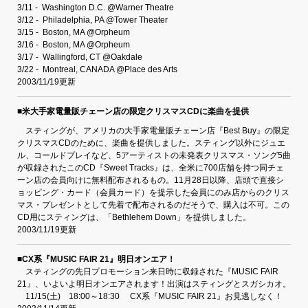
3/11 -
Washington D.C. @Warner Theatre
3/12 -
Philadelphia, PA @Tower Theater
3/15 -
Boston, MA @Orpheum
3/16 -
Boston, MA @Orpheum
3/17 -
Wallingford, CT @Oakdale
3/22 -
Montreal, CANADA @Place des Arts
2003/11/19
更新
■
米大手家電量販チェーン店の限定クリスマスCDに楽曲を提供
スティングが、アメリカの大手家電量販チェーン店『Best Buy』の限定
クリスマスCDのために、楽曲を提供しました。スティング以外にジュエ
ル、コールドプレイなど、5アーティストの未発表クリスマス・ソング5曲
が収録されたこのCD『Sweet Tracks』は、全米に700店舗を持つ同チェ
ーン店の会員向けに無料配布されるもの。11月28日以降、店頭で直接シ
ョッピング・カード（会員カード）を提示した会員にのみ店からのクリス
マス・プレゼントとして先着で配布されるのだそうで、購入は不可。この
CD用にスティングは、「Bethlehem Down」を提供しました。
2003/11/19更新
■CX系『MUSIC FAIR 21』明日オンエア！
スティングの先日プロモーション来日時に収録された『MUSIC FAIR
21』、いよいよ明日オンエアされます！出演はスティングとスガシカオ。
11/15(土) 18:00～18:30 CX系『MUSIC FAIR 21』お見逃しなく！