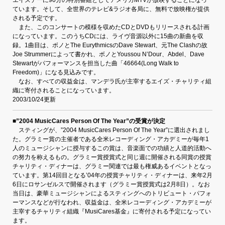
エイズデーに90分の特別番組としてアメリカMTVが放映することになっ
ています。そして、全世界のテレビ&ラジオ各局に、無料で放映権が提供
される予定です。
また、このコンサートの模様を収めたCDとDVDもリリースされる計画
になっています。このうちCDには、ライヴ音源以外に15曲の新曲を収
録。1曲目は、ボノとThe EurythmicsのDave Stewart、元The Clashの故
Joe Strummerによって書かれ、ボノとYoussou N’Dour、Abdel、Dave
Stewartがパフォーマンスを担当した曲「46664(Long Walk to
Freedom)」になる見込みです。
なお、すべての収益金は、マンデラ氏が主宰するエイズ・チャリティ組
織に寄付されることになっています。
2003/10/24更新
■”2004 MusicCares Person Of The Year”の受賞が決定
スティングが、”2004 MusicCares Person Of The Year”に選出されまし
た。グラミー賞の主催者である全米レコーディング・アカデミーが毎年1
人のミュージシャンに授与するこの賞は、音楽面での功績と人道的活動へ
の努力を称えるもの。グラミー賞授賞式と同じ週に開催される同賞の授賞
チャリティ・ディナーは、グラミー関連では最も権威あるイベントとなっ
ています。第14回目となる’04年の授賞チャリティ・ディナーは、来年2月
6日にロサンゼルスで開催されます（グラミー賞授賞式は2月8日）。なお
当日は、豪華ミュージシャンによるスティングへのトリビュート・パフォ
ーマンスなどが行なわれ、収益金は、全米レコーディング・アカデミーが
主宰するチャリティ組織『MusiCares基金』に寄付される予定になってい
ます。