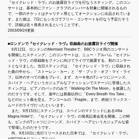
『セイクレッド・ラヴ』のお披露目ライヴを行なうスティング。このコン
サートは、基本的にファン・クラブのメンバーを対象に開催されるもの
で、一部のチケットはチャリティ用としてオークションに出品されていま
す。また彼は、7日にもシカゴでフリー・コンサートを行なう予定だそう
で、詳細は近々発表されるということです。
2003/09/24更新
■ロンドンで『セイクレッド・ラヴ』収録曲のお披露目ライヴ開催
9月12日、ロンドンのMermaid Theatreで、BBCラジオ用のコンサート
を開催したスティング。このコンサートは、ニュー・アルバム『セイクレ
ッド・ラヴ』の収録曲をファンに向けてライヴで披露する、初のコンサー
トとなりました。当日スティングは、『セイクレッド・ラヴ』に収録され
た曲の中から、「ストーレン・カー」と「ザ・ブック・オブ・マイ・ライ
フ」以外のすべての曲をプレイ。まず、カーキ色のTシャツにジーンズ、
スパイク・ヘアというカジュアルなファッションでステージに登場したス
ティングは、ピアノのバックのみで「Walking On The Moon」を披露した
のだそうです。そして、途中には新曲以外に「Every Breath You Take」
などのヒット曲を交え、アンコールの「Fragile」まで、終始リラックス・
ムードのライヴだったといいます。
また、9月15日にスティングは、スペインのマドリッドにあるVilla
Magna Hotelで、『セイクレッド・ラヴ』の発表記者会見を開催。この時
も、ピンクのTシャツにジーンズ、スパイク・ヘアというカジュアルな姿
で登場したのだそうです。
尚、9月10日に先行リリースされた日本では、『セイクレッド・ラヴ』
が9/22付オリコン・アルバム