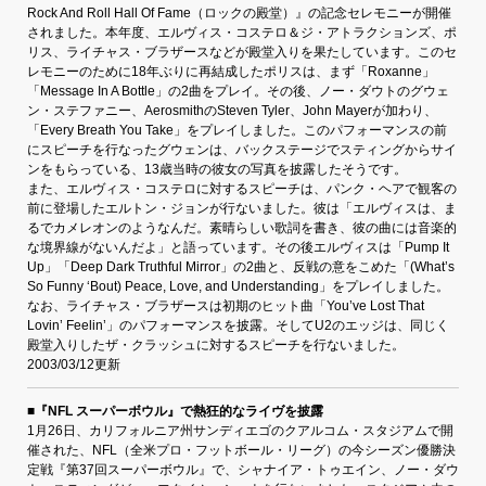
Rock And Roll Hall Of Fame（ロックの殿堂）』の記念セレモニーが開催
されました。本年度、エルヴィス・コステロ＆ジ・アトラクションズ、ポ
リス、ライチャス・ブラザースなどが殿堂入りを果たしています。このセ
レモニーのために18年ぶりに再結成したポリスは、まず「Roxanne」
「Message In A Bottle」の2曲をプレイ。その後、ノー・ダウトのグウェ
ン・ステファニー、AerosmithのSteven Tyler、John Mayerが加わり、
「Every Breath You Take」をプレイしました。このパフォーマンスの前
にスピーチを行なったグウェンは、バックステージでスティングからサイ
ンをもらっている、13歳当時の彼女の写真を披露したそうです。
また、エルヴィス・コステロに対するスピーチは、パンク・ヘアで観客の
前に登場したエルトン・ジョンが行ないました。彼は「エルヴィスは、ま
るでカメレオンのようなんだ。素晴らしい歌詞を書き、彼の曲には音楽的
な境界線がないんだよ」と語っています。その後エルヴィスは「Pump It
Up」「Deep Dark Truthful Mirror」の2曲と、反戦の意をこめた「(What’s
So Funny ‘Bout) Peace, Love, and Understanding」をプレイしました。
なお、ライチャス・ブラザースは初期のヒット曲「You’ve Lost That
Lovin’ Feelin’」のパフォーマンスを披露。そしてU2のエッジは、同じく
殿堂入りしたザ・クラッシュに対するスピーチを行ないました。
2003/03/12更新
■『NFL スーパーボウル』で熱狂的なライヴを披露
1月26日、カリフォルニア州サンディエゴのクアルコム・スタジアムで開
催された、NFL（全米プロ・フットボール・リーグ）の今シーズン優勝決
定戦『第37回スーパーボウル』で、シャナイア・トゥエイン、ノー・ダウ