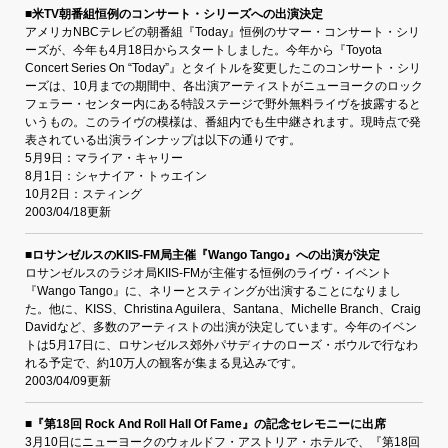
■米TV朝番組恒例のコンサート・シリーズへの出演決定
アメリカNBCテレビの朝番組『Today』恒例のサマー・コンサート・シリ
ーズが、今年も4月18日からスタートしました。今年から『Toyota
Concert Series On “Today”』とタイトルを変更したこのコンサート・シリ
ーズは、10月までの期間中、各出演アーティストがニューヨークのロック
フェラー・センター内にある特設ステージで野外無料ライヴを披露すると
いうもの。このライヴの模様は、番組内でも生中継されます。現時点で発
表されている出演ラインナップは以下の通りです。
5月9日：マライア・キャリー
8月1日：シャナイア・トゥエイン
10月2日：スティング
2003/04/18更新
■ロサンゼルスのKIIS-FM局主催『Wango Tango』への出演が決定
ロサンゼルスのラジオ局KIIS-FMが主催する恒例のライヴ・イベント
『Wango Tango』に、ネリーとスティングが出演することになりまし
た。他に、KISS、Christina Aguilera、Santana、Michelle Branch、Craig
Davidなど、多数のアーティストの出演が決定しています。今年のイベン
トは5月17日に、ロサンゼルス郊外パサディナのローズ・ボウルで行なわ
れる予定で、約10万人の観客が集まる見込みです。
2003/04/09更新
■『第18回 Rock And Roll Hall Of Fame』の記念セレモニーに出席
3月10日にニューヨークのウォルドフ・アストリア・ホテルで、『第18回