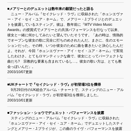
■メアリーとのデュエットは数年来の願望だったと語る
ニュー・アルバム『セイクレッド・ラヴ』に収録された「ホェンエヴァ
ー・アイ・セイ・ユア・ネーム」で、メアリー・J.ブライジとのデュエッ
トを披露しているスティング。彼は、数年前に『MTV Video Music
Awards』の授賞式でメアリーとの共演パフォーマンスを行なって以来、
彼女と一緒に何かしてみたいと望んでいたそうです。「あの時は、情熱的
でオープンな彼女の歌に完全に打ちのめされたんだ。まさに、生のエモー
ションだった。その時、いつか彼女のために曲を書きたいと決心したんだ
よ。それが、今回『ホェンエヴァー・アイ・セイ・ユア・ネーム』で実現
したわけさ。とてもロマンティックな曲で、彼女にとってパーフェクトな
曲だろ? 宗教的な要素も含まれているし…。彼女の歌い方は、とても教
会っぽいんだ」。
2003/10/07更新
■UKチャートで『セイクレッド・ラヴ』が初登場3位を獲得
9月29日付のUK総合アルバム・チャートで、スティングのニュー・アル
バム『セイクレッド・ラヴ』が初登場3位を獲得しました。
2003/10/01更新
■ファッション・ショウでデュエット・パフォーマンスを披露
スティングのニュー・アルバム『セイクレッド・ラヴ』に収録された
「ホェンエヴァー・アイ・セイ・ユア・ネーム」でデュエットしたスティ
ングとメアリー・J.ブライジが、この曲のライヴ・パフォーマンスを披露