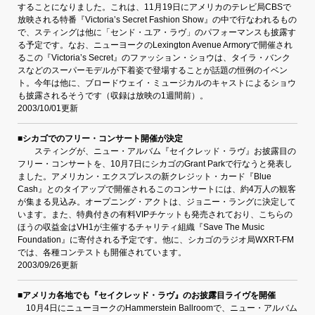
することになりました。これは、11月19日にアメリカのテレビ局CBSで
放映される特番『Victoria’s Secret Fashion Show』の中で行なわれるもの
で、スティングは他に「センド・ユア・ラヴ」のパフォーマンスも披露す
る予定です。なお、ニューヨークのLexington Avenue Armoryで開催され
るこの『Victoria’s Secret』のファッション・ショウは、タイラ・バンク
スなどのスーパーモデルが下着姿で登場することが話題の恒例のイベン
ト。今年は他に、ブロードウェイ・ミュージカルのキャストによるショウ
も披露されるそうです（収録は放映の1週間前）。
2003/10/01更新
■シカゴでのフリー・コンサート開催が決定
スティングが、ニュー・アルバム『セイクレッド・ラヴ』お披露目の
フリー・コンサートを、10月7日にシカゴのGrant Parkで行なうと発表し
ました。アメリカン・エクスプレスの新クレジット・カード『Blue
Cash』とのタイアップで開催されるこのコンサートには、約4万人の観客
が集まる見込み。オープニング・アクトは、ジョニー・ラングに決定して
います。また、特典付きの有料VIPチケットも発売されており、こちらの
ほうの収益金はVH1が主催するチャリティ組織『Save The Music
Foundation』に寄付される予定です。他に、シカゴのラジオ局WXRT-FM
では、各種コンテストも開催されています。
2003/09/26更新
■アメリカ各地でも『セイクレッド・ラヴ』のお披露目ライヴを開催
10月4日にニューヨークのHammerstein Ballroomで、ニュー・アルバム