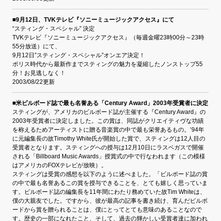
■9月12日、TVKテレビ『ソニーミュージックアクセス』にて
“スティング・スペシャル” 決定
TVKテレビ『ソニーミュージックアクセス』（毎週金曜23時00分～23時
55分放送）にて、
9月12日”スティング・スペシャル”オンエア決定！
ポリス時代から最新作までスティングの魅力を凝縮したノンストップ55
分！お見逃しなく！
2003/08/22更新
■米ビルボード誌で最も名誉ある「Century Award」2003年受賞者に決定
スティングが、アメリカのビルボード誌が主催する『Century Award』の
2003年受賞者に決定しました。この賞は、同誌がクリエイティヴな功績
を称えるためアーティストに贈る音楽賞の中で最も栄誉あるもの。’94年
に元編集長の故Timothy White氏が開始した賞で、スティングは12人目の
受賞者となります。スティングへの授与は12月10日にラスベガスで開催
される「Billboard Music Awards」授賞式の中で行なわれます（この模様
はアメリカのFOXテレビが放映）。
スティングは受賞の感想を以下のように述べました。「ビルボード誌の賞
の中で最も名誉あるこの賞を授与できることを、とても嬉しく思っていま
す。ビルボード誌の編集長を11年間にわたり務めていた故Tim Whiteは、
僕の大親友でした。ですから、彼が最高の記事を書き続け、育んだビルボ
ードから賞を贈られることは、僕にとってとても意味のあることなので
す。歴史の一部になれたこと、そして、過去の輝かしい受賞者達に加われ