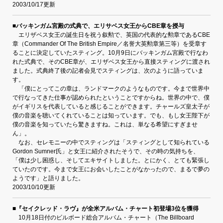
2003/10/17更新
■バッキンガム宮殿の式典で、エリサベス女王からCBE章を授与
エリザベス女王の誕生日を祝う叙勲で、英国の代表的な勲章であるCBE
章（Commander Of The British Empire／名誉大英勲章第三等）を受章す
ることに決定していたスティング。10月9日にバッキンガム宮殿で行なわ
れた式典で、そのCBE章が、エリザベス女王から直接スティングに渡され
ました。式典終了後の記者会見でスティングは、次のように語っていま
す。
「僕にとってこの章は、ランドマークのようなものです。今まで世界中
で行なってきた仕事が認められたということですからね。世界の中で、僕
がイギリスを代表していると感じることができます。チャールズ皇太子が
僕の音楽を聴いてくれていることは知っています。でも、もし女王陛下が
僕の音楽を知っていたら驚きますね。これは、単なる希望にすぎませ
ん」。
なお、セレモニーの中でスティングは「スティングとして知られている
Gordon Sumner氏」と女王に紹介されたそうで、その時の気持ちを、
「僕は少し困惑し、そしてエキサイトしました。とにかく、とても緊張し
ていたのです。今まで女王にお会いしたことがなかったので、まるで夢の
ようです」と語りました。
2003/10/10更新
■『セイクレッド・ラヴ』が全米アルバム・チャート初登場3位を獲得
10月18日付のビルボード総合アルバム・チャート（The Billboard