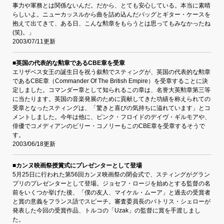
事力や軍務とは関係ないんだ。だから、とても安心している。本当に素晴
らしいよ。ニューカッスルから曲を詰め込んだバッグとギター・ケースを
抱えて出てきて、ある日、こんな勲章をもらうとは思ってもみなかったね
(笑)。」
2003/07/11更新
■英国の代表的な勲章であるCBE章を受章
エリザベス女王の誕生日を祝う叙勲でスティングが、英国の代表的な勲章
であるCBE章（Commander Of The British Empire）を受章することに決
定しました。コマンダー章として知られるこの章は、名誉大英勲章第三等
に当たります。英国の音楽発展のために貢献してきた功績を称えられての
受章となったスティングは、「驚きと喜びの気持ちに溢れています」とコ
メントしました。今年は他に、ピンク・フロイドのデイヴ・ギルモアや、
俳優でコメディアンのビリー・コノリーもこのCBE章を受章するそうで
す。
2003/06/18更新
■カンヌ映画祭授賞式にプレゼンターとして登場
5月25日に行われた第56回カンヌ映画祭の閉会式で、スティングがグラン
プリのプレゼンターとして登場。ジョセフ・ロージを始めとする監督の名
前をいくつか挙げた後、「僕の友人、マイケル・ムーア」と過去の受賞者
と賞の意義をフランス語でスピーチ。審査委員長のパトリス・シェローが
発表した今回の受賞作品、トルコの「Uzak」の監督に賞を手渡しまし
た。