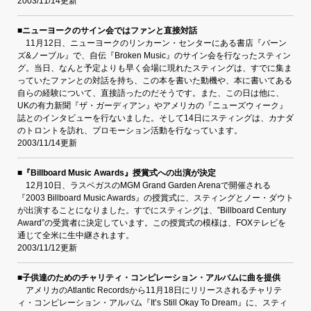
2003/11/14更新
■ニューヨークのサイン会ではファンと直接対話
11月12日、ニューヨークのリンカーン・センターにある書店『バーン
ズ&ノーブル』で、自伝『Broken Music』のサイン会を行なったスティン
グ。当日、なんと予定よりも早く会場に現れたスティングは、すでに集ま
っていたファンとの対話を持ち、この本を書いた動機や、本に書いてある
自らの経験について、直接語ったのだそうです。また、この日は他に、
UKの有力新聞『ザ・ガーディアン』やアメリカの『ニューズウィーク』
誌とのインタビューを行ないました。そして14日にスティングは、カナダ
のトロントを訪れ、プロモーション活動を行なっています。
2003/11/14更新
■『Billboard Music Awards』授賞式への出演が決定
12月10日、ラスベガスのMGM Grand Garden Arenaで開催される
『2003 Billboard Music Awards』の授賞式に、スティングとノー・ダウト
が出演することになりました。すでにスティングは、”Billboard Century
Award”の受賞者に決定しています。この授賞式の模様は、FOXテレビを
通じて全米に生中継されます。
2003/11/12更新
■子供達のためのチャリティ・コンピレーション・アルバムに曲を提供
アメリカのAtlantic Recordsから11月18日にリリースされるチャリテ
ィ・コンピレーション・アルバム『It’s Still Okay To Dream』に、スティ