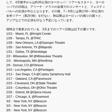
して、4月後半からは約35公演のヨーロッパ・ツアーをスタート。ヨーロ
ッパでの日程は、アリーナ・クラスの会場でのコンサートと、フェスティ
バルへの出演が中心となります。その後、7～9月には再び30～35公演の
全米ツアー（第2行程）を行ない、秋以降はヨーロッパの残りの国々と、
アジアなどでの公演を行なう予定になっています。
現時点で発表されている、3月までのツアー日程は以下の通りです。
1/23 -
Miami, FL @Knight Center
1/26 -
Tampa, FL @TPAC
1/28 -
New Orleans, LA @Saenger Theatre
1/30 -
San Antonio, TX @Majestic
1/31 -
Dallas, TX @Nextstage
2/2 -
Milwaukee, WI @Milwaukee Theatre
2/3 -
Minneapolis, MN @Northrop
2/5 -
Denver, CO @Fillmore
2/10 -
Los Angeles, CA @Pantages
2/13 -
San Diego, CA @Copley Symphony Hall
2/17 -
Oakland, CA @Paramount
2/23 -
Cleveland, OH @State Theater
2/24 -
Columbus, OH @Ohio Theatre
2/26 -
Detroit, MI @Opera House
2/27 -
Chicago, IL @Rosemont
3/2 -
New York, NY @Beacon
3/3 -
New York, NY @Beacon
3/5 -
New York, NY @Beacon