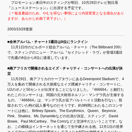
プロモーション来日中のスティングが明日、10月29日テレビ朝日系
『ニュースステーション』に出演する予定です。
（＊報道番組のため、やむを得ない事情により内容変更となる場合があり
ますが、あらかじめ御了承下さい。）
2003/10/28更新
■全米アルバム・チャート3週目は8位にランクイン
11月1日付のビルボード総合アルバム・チャート（The Billboard 200）
で、スティングのニュー・アルバム『セイクレッド・ラヴ』が登場3週目
で先週の6位から8位に後退しています。
■南アフリカで開催されるエイズ・チャリティ・コンサートへの出演が決
定
11月29日、南アフリカのケープタウンにあるGreenpoint Stadiumで、4
万人を集めて開催される大規模なエイズ撲滅チャリティ・コンサートに、
U2のボノと50セントが出演することになりました。『466664』と銘打た
れたこのコンサートは、同国の元大統領ネルソン・マンデラ氏が主催する
もの。『466664』は、マンデラ氏が反アパルトヘイト活動を行ない、投
獄されていた時の囚人番号なのだそうです。約3時間にわたるこのコンサ
ートには他に、Britney Spears、The Eurythmics、Queen、Beyonce、
Pink、Shakira、Ms. Dynamiteなどの出演が決定。スティング、David
Bowie、Paul McCartney、The Corrsなどと交渉中だということです。な
お、この模様はインターネットを通じて生中継される他、12月1日の世界