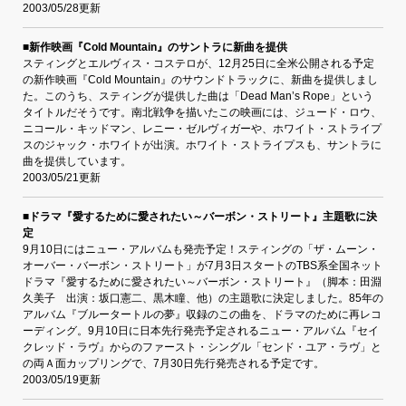
2003/05/28更新
■新作映画『Cold Mountain』のサントラに新曲を提供
スティングとエルヴィス・コステロが、12月25日に全米公開される予定
の新作映画『Cold Mountain』のサウンドトラックに、新曲を提供しまし
た。このうち、スティングが提供した曲は「Dead Man’s Rope」という
タイトルだそうです。南北戦争を描いたこの映画には、ジュード・ロウ、
ニコール・キッドマン、レニー・ゼルヴィガーや、ホワイト・ストライプ
スのジャック・ホワイトが出演。ホワイト・ストライプスも、サントラに
曲を提供しています。
2003/05/21更新
■ドラマ『愛するために愛されたい～バーボン・ストリート』主題歌に決
定
9月10日にはニュー・アルバムも発売予定！スティングの「ザ・ムーン・
オーバー・バーボン・ストリート」が7月3日スタートのTBS系全国ネット
ドラマ『愛するために愛されたい～バーボン・ストリート』（脚本：田淵
久美子 出演：坂口憲二、黒木瞳、他）の主題歌に決定しました。85年の
アルバム『ブルータートルの夢』収録のこの曲を、ドラマのために再レコ
ーディング。9月10日に日本先行発売予定されるニュー・アルバム『セイ
クレッド・ラヴ』からのファースト・シングル「センド・ユア・ラヴ」と
の両Ａ面カップリングで、7月30日先行発売される予定です。
2003/05/19更新