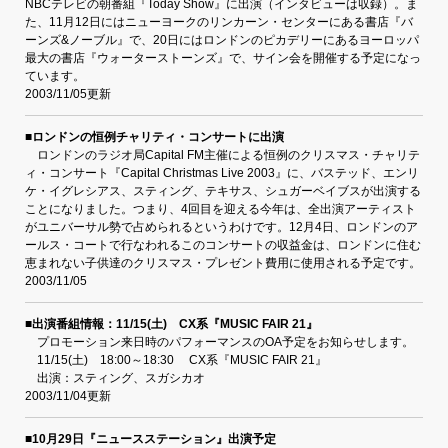
NBCテレビの朝番組『Today Show』に出演（インタビューは収録）。ま
た、11月12日にはニューヨークのリンカーン・センターにある書店『バ
ーンズ&ノーブル』で、20日にはロンドンのピカデリーにあるヨーロッパ
最大の書店『ウォーターストーンズ』で、サイン会を開催する予定になっ
ています。
2003/11/05更新
■ロンドンの恒例チャリティ・コンサートに出演
ロンドンのラジオ局Capital FM主催による恒例のクリスマス・チャリテ
ィ・コンサート『Capital Christmas Live 2003』に、バステッド、エンリ
ケ・イグレシアス、スティング、テキサス、シュガーベイブスが出演する
ことになりました。つまり、4回目を迎える今年は、全出演アーティスト
がユニバーサル勢で占められるというわけです。12月4日、ロンドンのア
ールス・コートで行なわれるこのコンサートの収益金は、ロンドンに住む
恵まれない子供達のクリスマス・プレゼント費用に使用される予定です。
2003/11/05
■出演番組情報：11/15(土) CX系『MUSIC FAIR 21』
プロモーション来日時のパフォーマンスのOA予定をお知らせします。
11/15(土) 18:00～18:30 CX系『MUSIC FAIR 21』
出演：スティング、スガシカオ
2003/11/04更新
■10月29日『ニュースステーション』出演予定