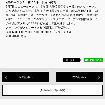
■第45回グラミー賞ノミネーション発表
1月7日にニューヨークで、本年度『第45回グラミー賞』のノミネーショ
ンが発表されました。本年度『第45回グラミー賞』は’01年10月1日～’02
年9月30日の間にアメリカでリリースされた作品が選考対象で、授賞式は
2月23日にニューヨークのマジソン・スクエア・ガーデンで開催され、こ
の模様はアメリカCBSテレビを通じて生中継されます。
スティングがノミネートされた部門は以下の通り。
Best Male Pop Vocal Performance：「フラジャイル」
2003/01/09更新
前の記事へ
次の記事へ
News一覧へ戻る