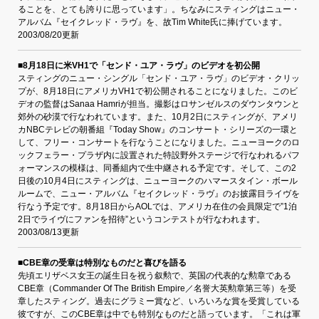
ることを、とても誇りに思っています」。ちなみにスティングはニュー・
アルバム『セイクレッド・ラヴ』を、故Tim White氏に捧げています。
2003/08/20更新
■8月18日に米VH1で「センド・ユア・ラヴ」のビデオを初公開
スティングのニュー・シングル「センド・ユア・ラヴ」のビデオ・クリッ
プが、8月18日にアメリカVH1で初公開されることになりました。このビ
デオの監督はSanaa Hamriが担当。撮影はロサンゼルスのダウンタウンと
郊外の砂漠で行なわれています。また、10月2日にスティングが、アメリ
カNBCテレビの朝番組『Today Show』のコンサート・シリーズの一環と
して、フリー・コンサートを行なうことになりました。ニューヨークのロ
ックフェラー・プラザ内に設置された特設野外ステージで行なわれるパフ
ォーマンスの模様は、同番組内で生中継される予定です。そして、この2
日後の10月4日にスティングは、ニューヨークのハマースタイン・ボール
ルームで、ニュー・アルバム『セイクレッド・ラヴ』のお披露目ライヴを
行なう予定です。8月18日からAOLでは、アメリカ在住の会員限定で”1泊
2日でライヴにファンを招待”というコンテストが行なわれます。
2003/08/13更新
■CBE章の受章は特別なものだと喜びを語る
先頃エリザベス女王の誕生日を祝う叙勲で、英国の代表的な勲章である
CBE章（Commander Of The British Empire／名誉大英勲章第三等）を受
章したスティング。過去にグラミー賞など、いろいろな賞を受賞している
彼ですが、このCBE章は中でも特別なものだと語っています。「これは軍