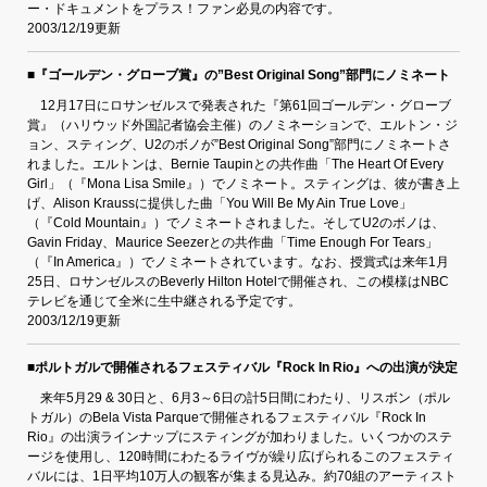
ー・ドキュメントをプラス！ファン必見の内容です。
2003/12/19更新
■『ゴールデン・グローブ賞』の”Best Original Song”部門にノミネート
12月17日にロサンゼルスで発表された『第61回ゴールデン・グローブ
賞』（ハリウッド外国記者協会主催）のノミネーションで、エルトン・ジ
ョン、スティング、U2のボノが”Best Original Song”部門にノミネートさ
れました。エルトンは、Bernie Taupinとの共作曲「The Heart Of Every
Girl」（『Mona Lisa Smile』）でノミネート。スティングは、彼が書き上
げ、Alison Kraussに提供した曲「You Will Be My Ain True Love」
（『Cold Mountain』）でノミネートされました。そしてU2のボノは、
Gavin Friday、Maurice Seezerとの共作曲「Time Enough For Tears」
（『In America』）でノミネートされています。なお、授賞式は来年1月
25日、ロサンゼルスのBeverly Hilton Hotelで開催され、この模様はNBC
テレビを通じて全米に生中継される予定です。
2003/12/19更新
■ポルトガルで開催されるフェスティバル『Rock In Rio』への出演が決定
来年5月29 & 30日と、6月3～6日の計5日間にわたり、リスボン（ポル
トガル）のBela Vista Parqueで開催されるフェスティバル『Rock In
Rio』の出演ラインナップにスティングが加わりました。いくつかのステ
ージを使用し、120時間にわたるライヴが繰り広げられるこのフェスティ
バルには、1日平均10万人の観客が集まる見込み。約70組のアーティスト