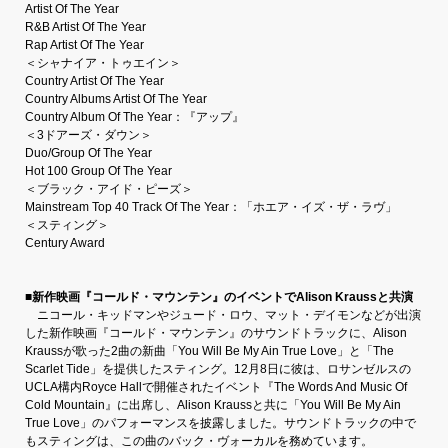
Artist Of The Year
R&B Artist Of The Year
Rap Artist Of The Year
＜シャナイア・トゥエイン＞
Country Artist Of The Year
Country Albums Artist Of The Year
Country Album Of The Year：『アップ』
＜3ドアーズ・ダウン＞
Duo/Group Of The Year
Hot 100 Group Of The Year
＜ブラック・アイド・ピーズ＞
Mainstream Top 40 Track Of The Year：「ホエア・イズ・ザ・ラヴ」
＜スティング＞
Century Award
■新作映画『コールド・マウンテン』のイベントでAlison Kraussと共演
ニコール・キッドマンやジュード・ロウ、マット・デイモンなどが出演
した新作映画『コールド・マウンテン』のサウンドトラックに、Alison
Kraussが歌った2曲の新曲「You Will Be My Ain True Love」と「The
Scarlet Tide」を提供したスティング。12月8日に彼は、ロサンゼルスの
UCLA構内Royce Hallで開催されたイベント『The Words And Music Of
Cold Mountain』に出席し、Alison Kraussと共に「You Will Be My Ain
True Love」のパフォーマンスを披露しました。サウンドトラックの中で
もスティングは、この曲のバック・ヴォーカルを務めています。