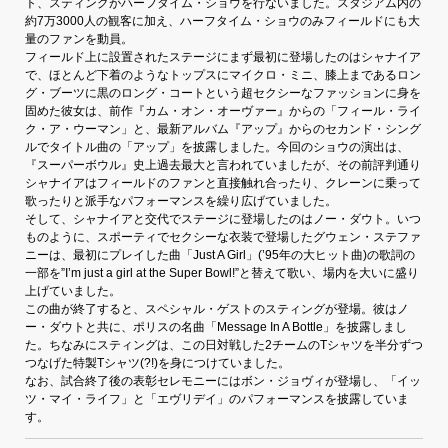
ト、スティングがハーフタイム・ショウを行ないました。スタジアム内の
約7万3000人の観客に加え、ハーフタイム・ショウのみフィールドにも大
量のファンを動員。
フィールド上に設置されたステージにまず最初に登場したのはシャナイア
で、ほとんど下着のようなトップスにマイクロ・ミニ、膝上まであるロン
グ・ブーツに黒のロング・コートという超セクシーなファッションに身を
固めた彼女は、前作『カム・オン・オーヴァー』からの「フィール・ライ
ク・ア・ウーマン」と、最新アルバム『アップ』からのセカンド・シング
ルでタイトル曲の「アップ」を披露しました。今回のショウの演出は、
『スーパーボウル』史上過去最大と言われていましたが、その前評判通り
シャナイアはフィールドのファンと直接触れ合ったり、クレーンに乗って
歌ったりと派手なパフォーマンスを繰り広げていました。
そして、シャナイアと交代でステージに登場したのはノー・ダウト。いつ
ものように、スポーティでセクシーな衣装で登場したグウェン・ステファ
ニーは、最初にプレイした曲「Just A Girl」(’95年の大ヒット曲)の歌詞の
一部を”I’m just a girl at the Super Bowl!”と替えて歌い、場内を大いに盛り
上げていました。
この曲が終了すると、スペシャル・ゲストのスティングが登場。彼はノ
ー・ダウトと共に、ポリスの名曲「Message In A Bottle」を披露しまし
た。ちなみにスティングは、この日対戦した2チームのTシャツを半分ずつ
つなげた特製Tシャツ(?!)を身につけていました。
なお、試合終了後の表彰セレモニーにはボン・ジョヴィが登場し、「イッ
ツ・マイ・ライフ」と「エヴリデイ」のパフォーマンスを披露していま
す。