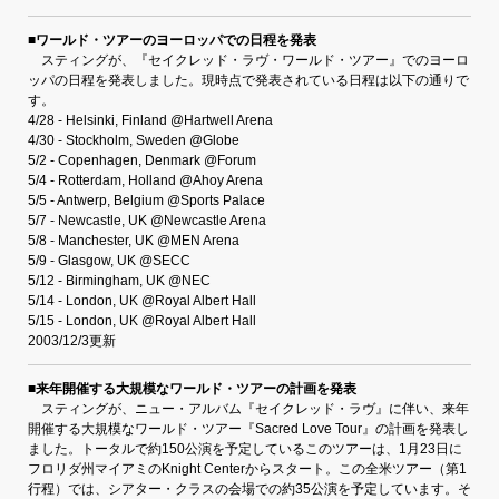
■ワールド・ツアーのヨーロッパでの日程を発表
スティングが、『セイクレッド・ラヴ・ワールド・ツアー』でのヨーロ
ッパの日程を発表しました。現時点で発表されている日程は以下の通りで
す。
4/28 - Helsinki, Finland @Hartwell Arena
4/30 - Stockholm, Sweden @Globe
5/2 - Copenhagen, Denmark @Forum
5/4 - Rotterdam, Holland @Ahoy Arena
5/5 - Antwerp, Belgium @Sports Palace
5/7 - Newcastle, UK @Newcastle Arena
5/8 - Manchester, UK @MEN Arena
5/9 - Glasgow, UK @SECC
5/12 - Birmingham, UK @NEC
5/14 - London, UK @Royal Albert Hall
5/15 - London, UK @Royal Albert Hall
2003/12/3更新
■来年開催する大規模なワールド・ツアーの計画を発表
スティングが、ニュー・アルバム『セイクレッド・ラヴ』に伴い、来年
開催する大規模なワールド・ツアー『Sacred Love Tour』の計画を発表し
ました。トータルで約150公演を予定しているこのツアーは、1月23日に
フロリダ州マイアミのKnight Centerからスタート。この全米ツアー（第1
行程）では、シアター・クラスの会場での約35公演を予定しています。そ