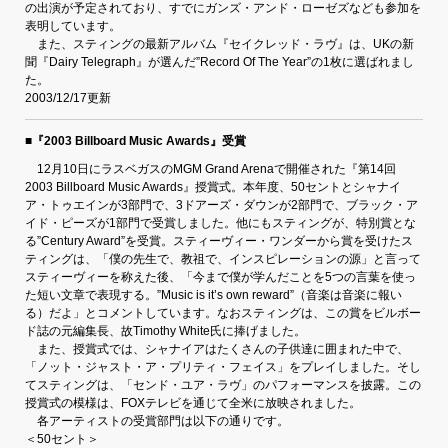
の出演が予定されており、すでにガンズ・アンド・ローゼズなども参加を
表明しています。
また、スティングの最新アルバム『セイクレッド・ラヴ』は、UKの新
聞『Dairy Telegraph』が選んだ”Record Of The Year”の1枚に選ばれまし
た。
2003/12/17更新
■『2003 Billboard Music Awards』受賞
12月10日にラスベガスのMGM Grand Arenaで開催された『第14回
2003 Billboard Music Awards』授賞式。本年度、50セントとシャナイ
ア・トゥエインが3部門で、3ドアーズ・ダウンが2部門で、ブラック・ア
イド・ピーズが1部門で受賞しました。他にもスティングが、特別賞とな
る”Century Award”を受賞。スティーヴィー・ワンダーから賞を受けたス
ティングは、「僕の先生で、教祖で、インスピレーションの源」と言って
スティーヴィーを称えた後、「今まで僕が学んだことを5つの言葉を使っ
た短い文章で表現する。”Music is it’s own reward”（音楽は音楽に報い
る）だよ」とコメントしています。なおスティングは、この賞をビルボー
ド誌の元編集長、故Timothy White氏に捧げました。
また、授賞式では、シャナイアはたくさんの子供達に囲まれた中で、
「ノット・ジャスト・ア・プリティ・フェイス」をプレイしました。そし
てスティングは、「センド・ユア・ラヴ」のパフォーマンスを披露。この
授賞式の模様は、FOXテレビを通じて全米に放映されました。
各アーティストの受賞部門は以下の通りです。
＜50セント＞