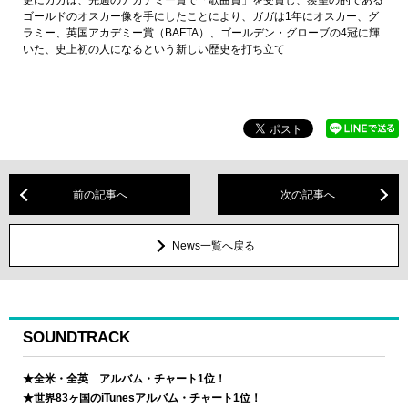
更にガガは、先週のアカデミー賞で「歌曲賞」を受賞し、羨望の的である
ゴールドのオスカー像を手にしたことにより、ガガは1年にオスカー、グ
ラミー、英国アカデミー賞（BAFTA）、ゴールデン・グローブの4冠に輝
いた、史上初の人になるという新しい歴史を打ち立て
前の記事へ
次の記事へ
News一覧へ戻る
SOUNDTRACK
★全米・全英 アルバム・チャート1位！
★世界83ヶ国のiTunesアルバム・チャート1位！