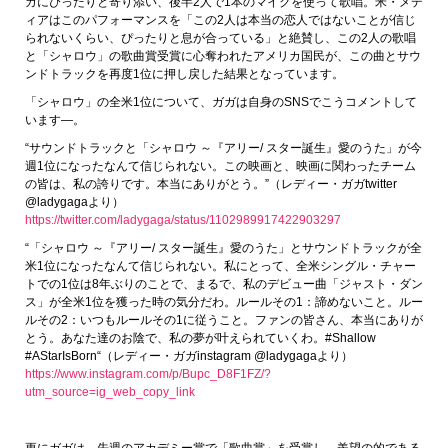
ガにぴったりと寄り添い、後半2人で1本のマイクを使って歌唱。米・メデ
ィアはこのパフォーマンスを「この2人は本当の恋人ではないことが信じ
られないくらい、ぴったりと息が合っている」と絶賛し、この2人の歌唱
と「シャロウ」の歌曲賞受賞に心奪われたアメリカ国民が、この曲とサウ
ンドトラックを再度1位に押し戻した結果となっています。
「シャロウ」の全米1位について、ガガは自身のSNSでこうコメントして
います―。
“サウンドトラックと「シャロウ ～『アリー/ スター誕生』愛のうた」が今
週1位になったなんて信じられない。この映画と、映画に関わったチーム
の皆は、私の誇りです。本当にありがとう。”（レディー・ガガtwitter
@ladygagaより）
https://twitter.com/ladygaga/status/1102989917422903297
“「シャロウ ～『アリー/ スター誕生』愛のうた」とサウンドトラックが全
米1位になったなんて信じられない。私にとって、全米シングル・チャー
トでの1位は8年ぶりのことで、まるで、私のデビュー曲「ジャスト・ダン
ス」が全米1位を獲った時の気分だわ。ルールその1：諦めないこと。ルー
ルその2：いつもルールその1に従うこと。ファンの皆さん、本当にありが
とう。あなた達のお陰で、私の夢が叶えられていくわ。#Shallow
#AStarIsBorn“（レディー・ガガinstagram @ladygagaより）
https://www.instagram.com/p/Bupc_D8F1FZ/?
utm_source=ig_web_copy_link