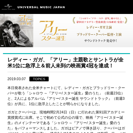
レディー・ガガ、「アリー」主題歌とサントラが全
米1位に急浮上＆前人未到の映画賞4冠を達成！
2019.03.07
TOPICS
本日発表された全米チャートにて、レディー・ガガとブラッドリー・クー
パーが歌う「シャロウ ～『アリー/ スター誕生』愛のうた」（前週23位）
と、2人によるアルバム『アリー/ スター誕生 サウンドトラック』（前週3
位）が共に、1位に急浮上したことが明らかになりました。
ガガとクーパーは、現地時間2月24日（日）に行われた第91回アカデミー
賞授賞式に出席。そこで初めて公式の公の場で、映画『アリー/ スター誕
生』のメインテーマである「シャロウ ～『アリー/ スター誕生』愛のう
た」をパフォーマンスしました。ガガはピアノで弾き語り、クーパーはガ