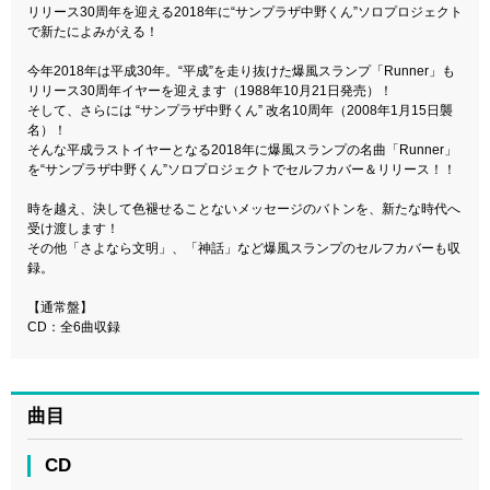
リリース30周年を迎える2018年に“サンプラザ中野くん”ソロプロジェクト
で新たによみがえる！
今年2018年は平成30年。“平成”を走り抜けた爆風スランプ「Runner」も
リリース30周年イヤーを迎えます（1988年10月21日発売）！
そして、さらには “サンプラザ中野くん” 改名10周年（2008年1月15日襲
名）！
そんな平成ラストイヤーとなる2018年に爆風スランプの名曲「Runner」
を“サンプラザ中野くん”ソロプロジェクトでセルフカバー＆リリース！！
時を越え、決して色褪せることないメッセージのバトンを、新たな時代へ
受け渡します！
その他「さよなら文明」、「神話」など爆風スランプのセルフカバーも収
録。
【通常盤】
CD：全6曲収録
曲目
CD