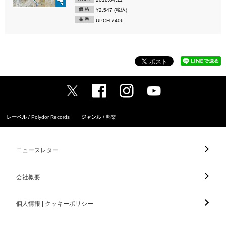
価 格
¥2,547 (税込)
品 番
UPCH-7406
レーベル
Polydor Records
ジャンル
邦楽
ニュースレター
会社概要
個人情報 | クッキーポリシー