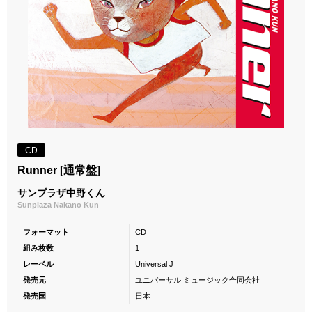
CD
Runner [通常盤]
サンプラザ中野くん
Sunplaza Nakano Kun
フォーマット
CD
組み枚数
1
レーベル
Universal J
発売元
ユニバーサル ミュージック合同会社
発売国
日本