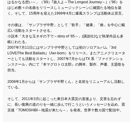
はるかなる想い～」（’89）｢旅人よ～The Longest Journey～｣（’96）を
はじめ数々の名曲をリリースしミュージックシーンに確固たる地位を築
く。そして、15周年を迎えた1999年4月に爆風スランプは活動休止宣言。
その後は、「サンプラザ中野」として「歌手」「健康」「株」を中心に幅
広い活動をスタートさせる。
小説本「大きな玉ネギの下で～story of ’85～」(講談社)など執筆作品も多
岐にわたる。
2007年7月11日にはサンプラザ中野としては初のソロアルバム「3rd
LOVE/The Best Ballads｣（Aer-born）をリリース。またアニメクリエータ
ーとしても活動をスタートし、2007年7月からはTX 系「ファイテンショ
ンスクール」内にて『本マグロトロ太郎』の脚本、製作、声優、主題歌を
担当。
2008年1月からは「サンプラザ中野くん」と名前をリニューアルし活動し
ている。
そして、2011年3月に起こった東日本大震災の直後より、災害を忘れず
に、長い復興の道のりを一緒に歩んで行こうというメッセージを込め、震
災後「TOMOSHIBI～地震が来たら～」を発表。世界十数カ国で配信中。