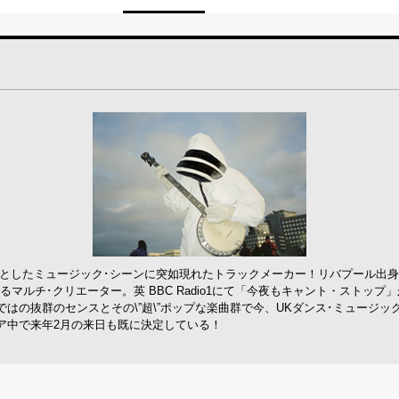
沌としたミュージック･シーンに突如現れたトラックメーカー！リバプール出
マルチ･クリエーター。英 BBC Radio1にて「今夜もキャント・ストッ
はの抜群のセンスとその\”超\”ポップな楽曲群で今、UKダンス･ミュージ
ア中で来年2月の来日も既に決定している！