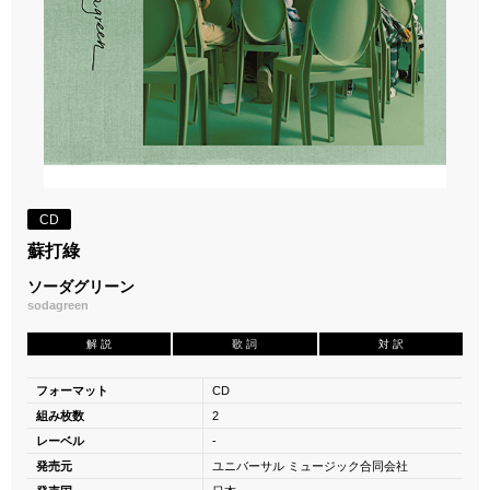
CD
蘇打綠
ソーダグリーン
sodagreen
解 説
歌 詞
対 訳
フォーマット
CD
組み枚数
2
レーベル
-
発売元
ユニバーサル ミュージック合同会社