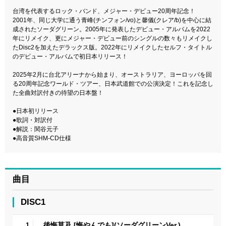
台湾を代表するロック・バンド、メジャー・デビュー20周年記念！
2001年、同じ大学に通う青峰(チンフォン/vo)と馨儀(クレア/b)を中心に結
成されたソーダグリーン。2005年に発表したデビュー・アルバムを2022
年にリメイク、更にメジャー・デビュー前のシングルの数々もリメイクし
たDisc2を加えたデラックス版。2022年にリメイクしたセルフ・タイトル
のデビュー・アルバムで初日本リリース！
2025年2月に台北アリーナから始まり、オーストラリア、ヨーロッパを回
る20周年記念ワールド・ツアー、日本武道館での公演決定！これを記念し
た全曲対訳付きの待望の日本盤！
●日本初リリース
●歌詞・対訳付
●解説：関谷元子
●高音質SHM-CD仕様
曲目
DISC1
後悔莫及 [悔やんでも](ソーダグリーンVer.)
1