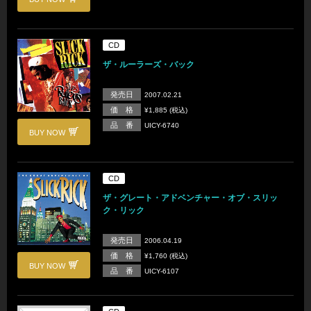
CD
ザ・ルーラーズ・バック
発売日
2007.02.21
価 格
¥1,885 (税込)
品 番
UICY-6740
BUY NOW
CD
ザ・グレート・アドベンチャー・オブ・スリッ
ク・リック
発売日
2006.04.19
価 格
¥1,760 (税込)
BUY NOW
品 番
UICY-6107