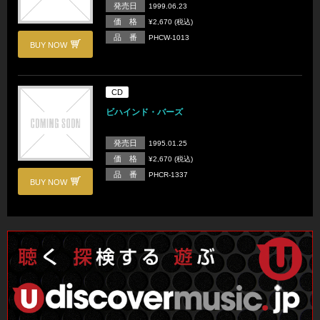
発売日
1999.06.23
価 格
¥2,670 (税込)
品 番
PHCW-1013
BUY NOW
CD
ビハインド・バーズ
発売日
1995.01.25
価 格
¥2,670 (税込)
品 番
PHCR-1337
BUY NOW