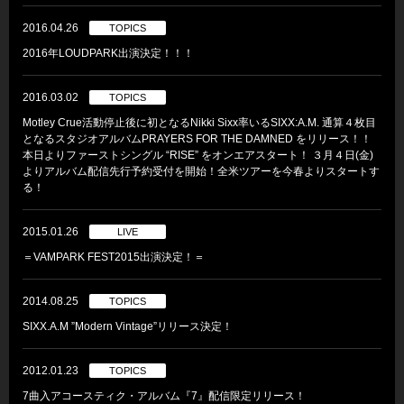
2016.04.26
TOPICS
2016年LOUDPARK出演決定！！！
2016.03.02
TOPICS
Motley Crue活動停止後に初となるNikki Sixx率いるSIXX:A.M. 通算４枚目
となるスタジオアルバムPRAYERS FOR THE DAMNED をリリース！！
本日よりファーストシングル “RISE” をオンエアスタート！ ３月４日(金)
よりアルバム配信先行予約受付を開始！全米ツアーを今春よりスタートす
る！
2015.01.26
LIVE
＝VAMPARK FEST2015出演決定！＝
2014.08.25
TOPICS
SIXX.A.M ”Modern Vintage”リリース決定！
2012.01.23
TOPICS
7曲入アコースティク・アルバム『7』配信限定リリース！