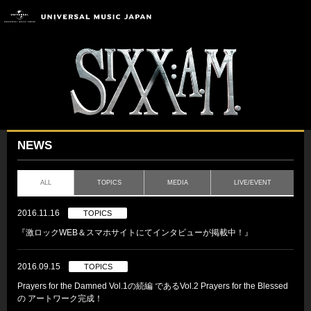
NEWS
ALL
TOPICS
MEDIA
LIVE/EVENT
2016.11.16
TOPICS
『激ロックWEB＆スマホサイトにてインタビューが掲載中！』
2016.09.15
TOPICS
Prayers for the Damned Vol.1の続編 であるVol.2 Prayers for the Blessed
の アートワーク完成！