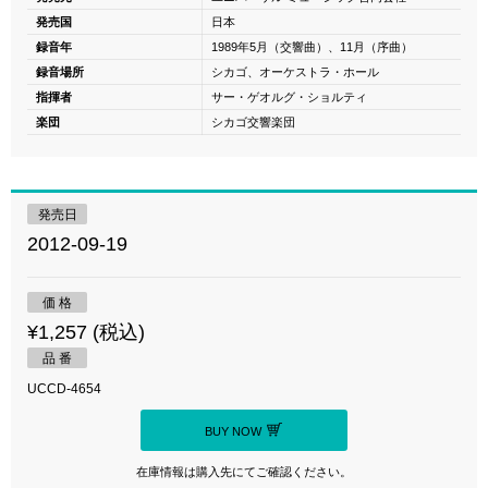
発売国
日本
録音年
1989年5月（交響曲）、11月（序曲）
録音場所
シカゴ、オーケストラ・ホール
指揮者
サー・ゲオルグ・ショルティ
楽団
シカゴ交響楽団
発売日
2012-09-19
価 格
¥1,257 (税込)
品 番
UCCD-4654
BUY NOW
在庫情報は購入先にてご確認ください。