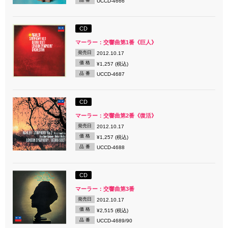
UCCD-4666
CD
マーラー：交響曲第1番《巨人》
発売日
2012.10.17
価 格
¥1,257 (税込)
品 番
UCCD-4687
CD
マーラー：交響曲第2番《復活》
発売日
2012.10.17
価 格
¥1,257 (税込)
品 番
UCCD-4688
CD
マーラー：交響曲第3番
発売日
2012.10.17
価 格
¥2,515 (税込)
品 番
UCCD-4689/90