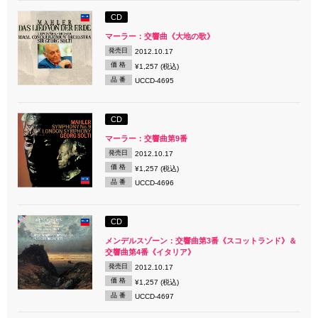
CD
マーラー：交響曲《大地の歌》
発売日
2012.10.17
価 格
¥1,257 (税込)
品 番
UCCD-4695
CD
マーラー：交響曲第9番
発売日
2012.10.17
価 格
¥1,257 (税込)
品 番
UCCD-4696
CD
メンデルスゾーン：交響曲第3番《スコットランド》＆
交響曲第4番《イタリア》
発売日
2012.10.17
価 格
¥1,257 (税込)
品 番
UCCD-4697