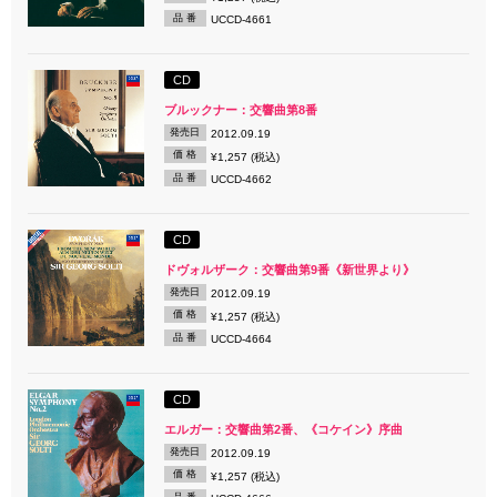
品 番
UCCD-4661
CD
ブルックナー：交響曲第8番
発売日
2012.09.19
価 格
¥1,257 (税込)
品 番
UCCD-4662
CD
ドヴォルザーク：交響曲第9番《新世界より》
発売日
2012.09.19
価 格
¥1,257 (税込)
品 番
UCCD-4664
CD
エルガー：交響曲第2番、《コケイン》序曲
発売日
2012.09.19
価 格
¥1,257 (税込)
品 番