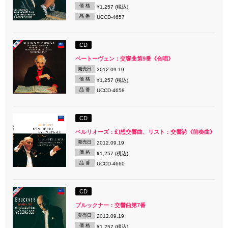
価 格
¥1,257 (税込)
品 番
UCCD-4657
CD
ベートーヴェン：交響曲第9番《合唱》
発売日
2012.09.19
価 格
¥1,257 (税込)
品 番
UCCD-4658
CD
ベルリオーズ：幻想交響曲、リスト：交響詩《前奏曲》
発売日
2012.09.19
価 格
¥1,257 (税込)
品 番
UCCD-4660
CD
ブルックナー：交響曲第7番
発売日
2012.09.19
価 格
¥1,257 (税込)