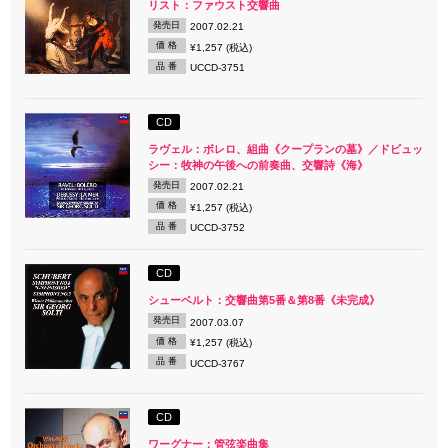
リスト：ファウスト交響曲
発売日
2007.02.21
価 格
¥1,257 (税込)
品 番
UCCD-3751
CD
ラヴェル：ボレロ、組曲《クープランの墓》／ドビュッ
シー：牧神の午後への前奏曲、交響詩《海》
発売日
2007.02.21
価 格
¥1,257 (税込)
品 番
UCCD-3752
CD
シューベルト：交響曲第5番＆第8番《未完成》
発売日
2007.03.07
価 格
¥1,257 (税込)
品 番
UCCD-3767
CD
ワーグナー：管弦楽曲集