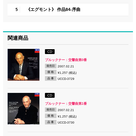
《エグモント》 作品84-序曲
5
関連商品
CD
ブルックナー：交響曲第0番
発売日
2007.02.21
価 格
¥1,257 (税込)
品 番
UCCD-3729
CD
ブルックナー：交響曲第1番
発売日
2007.02.21
価 格
¥1,257 (税込)
品 番
UCCD-3730