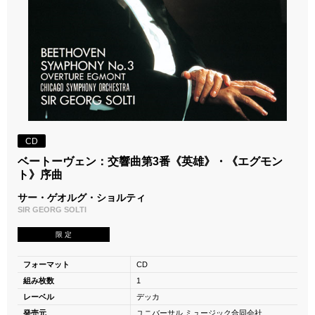
CD
ベートーヴェン：交響曲第3番《英雄》・《エグモン
ト》序曲
サー・ゲオルグ・ショルティ
SIR GEORG SOLTI
限 定
フォーマット
CD
組み枚数
1
レーベル
デッカ
発売元
ユニバーサル ミュージック合同会社