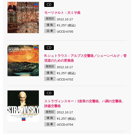
CD
モーツァルト：大ミサ曲
発売日
2012.10.17
価 格
¥1,257 (税込)
品 番
UCCD-4700
CD
R.シュトラウス：アルプス交響曲／シェーンベルク：管
弦楽のための変奏曲
発売日
2012.10.17
価 格
¥1,257 (税込)
品 番
UCCD-4702
CD
ストラヴィンスキー：3楽章の交響曲、ハ調の交響曲、
詩篇交響曲
発売日
2012.10.17
価 格
¥1,257 (税込)
品 番
UCCD-4704