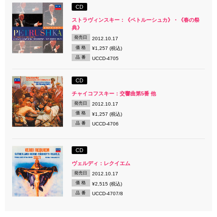
CD
ストラヴィンスキー：《ペトルーシュカ》・《春の祭
典》
発売日
2012.10.17
価 格
¥1,257 (税込)
品 番
UCCD-4705
CD
チャイコフスキー：交響曲第5番 他
発売日
2012.10.17
価 格
¥1,257 (税込)
品 番
UCCD-4706
CD
ヴェルディ：レクイエム
発売日
2012.10.17
価 格
¥2,515 (税込)
品 番
UCCD-4707/8