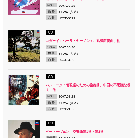
発売日
2007.03.28
価 格
¥1,257 (税込)
品 番
UCCD-3779
CD
コダーイ：ハーリ・ヤーノシュ、孔雀変奏曲、他
発売日
2007.03.28
価 格
¥1,257 (税込)
品 番
UCCD-3780
CD
バルトーク：管弦楽のための協奏曲、中国の不思議な役
人、他
発売日
2007.03.28
価 格
¥1,257 (税込)
品 番
UCCD-3788
CD
ベートーヴェン：交響曲第1番・第2番
発売日