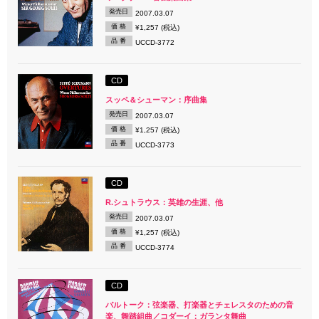
発売日
2007.03.07
価 格
¥1,257 (税込)
品 番
UCCD-3772
CD
スッペ＆シューマン：序曲集
発売日
2007.03.07
価 格
¥1,257 (税込)
品 番
UCCD-3773
CD
R.シュトラウス：英雄の生涯、他
発売日
2007.03.07
価 格
¥1,257 (税込)
品 番
UCCD-3774
CD
バルトーク：弦楽器、打楽器とチェレスタのための音
楽、舞踏組曲／コダーイ：ガランタ舞曲