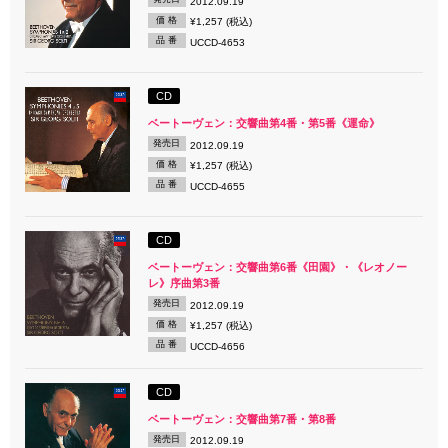
2012.09.19
価 格
¥1,257 (税込)
品 番
UCCD-4653
CD
ベートーヴェン：交響曲第4番・第5番《運命》
発売日
2012.09.19
価 格
¥1,257 (税込)
品 番
UCCD-4655
CD
ベートーヴェン：交響曲第6番《田園》・《レオノー
レ》序曲第3番
発売日
2012.09.19
価 格
¥1,257 (税込)
品 番
UCCD-4656
CD
ベートーヴェン：交響曲第7番・第8番
発売日
2012.09.19