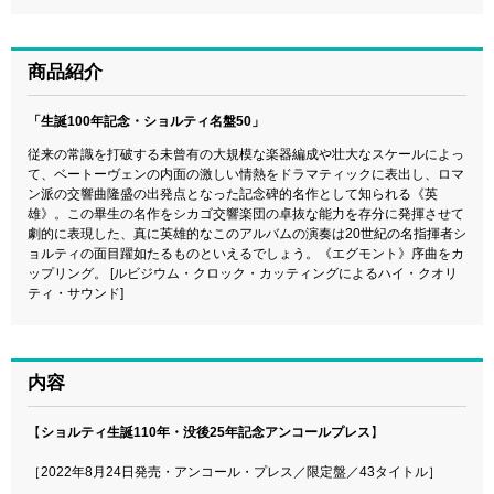
商品紹介
「生誕100年記念・ショルティ名盤50」
従来の常識を打破する未曾有の大規模な楽器編成や壮大なスケールによっ
て、ベートーヴェンの内面の激しい情熱をドラマティックに表出し、ロマ
ン派の交響曲隆盛の出発点となった記念碑的名作として知られる《英
雄》。この畢生の名作をシカゴ交響楽団の卓抜な能力を存分に発揮させて
劇的に表現した、真に英雄的なこのアルバムの演奏は20世紀の名指揮者シ
ョルティの面目躍如たるものといえるでしょう。《エグモント》序曲をカ
ップリング。 [ルビジウム・クロック・カッティングによるハイ・クオリ
ティ・サウンド]
内容
【
ショルティ生誕110年・没後25年記念アンコールプレス
】
［2022年8月24日発売・アンコール・プレス／限定盤／43タイトル］