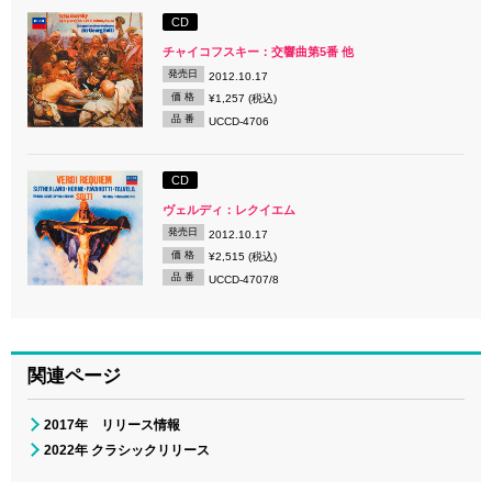
CD
チャイコフスキー：交響曲第5番 他
発売日
2012.10.17
価 格
¥1,257 (税込)
品 番
UCCD-4706
CD
ヴェルディ：レクイエム
発売日
2012.10.17
価 格
¥2,515 (税込)
品 番
UCCD-4707/8
関連ページ
2017年 リリース情報
2022年 クラシックリリース