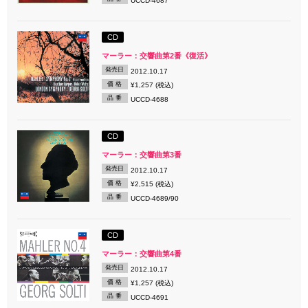
UCCD-4687
CD
マーラー：交響曲第2番《復活》
発売日
2012.10.17
価 格
¥1,257 (税込)
品 番
UCCD-4688
CD
マーラー：交響曲第3番
発売日
2012.10.17
価 格
¥2,515 (税込)
品 番
UCCD-4689/90
CD
マーラー：交響曲第4番
発売日
2012.10.17
価 格
¥1,257 (税込)
品 番
UCCD-4691