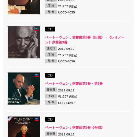
価 格
¥1,257 (税込)
品 番
UCCD-4655
CD
ベートーヴェン：交響曲第6番《田園》・《レオノー
レ》序曲第3番
発売日
2012.09.19
価 格
¥1,257 (税込)
品 番
UCCD-4656
CD
ベートーヴェン：交響曲第7番・第8番
発売日
2012.09.19
価 格
¥1,257 (税込)
品 番
UCCD-4657
CD
ベートーヴェン：交響曲第9番《合唱》
発売日
2012.09.19