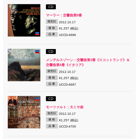
CD
マーラー：交響曲第9番
発売日
2012.10.17
価 格
¥1,257 (税込)
品 番
UCCD-4696
CD
メンデルスゾーン：交響曲第3番《スコットランド》＆
交響曲第4番《イタリア》
発売日
2012.10.17
価 格
¥1,257 (税込)
品 番
UCCD-4697
CD
モーツァルト：大ミサ曲
発売日
2012.10.17
価 格
¥1,257 (税込)
品 番
UCCD-4700