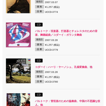
発売日
2007.03.07
価 格
¥1,257 (税込)
品 番
UCCD-3774
CD
バルトーク：弦楽器、打楽器とチェレスタのための音
楽、舞踏組曲／コダーイ：ガランタ舞曲
発売日
2007.03.28
価 格
¥1,257 (税込)
品 番
UCCD-3779
CD
コダーイ：ハーリ・ヤーノシュ、孔雀変奏曲、他
発売日
2007.03.28
価 格
¥1,257 (税込)
品 番
UCCD-3780
CD
バルトーク：管弦楽のための協奏曲、中国の不思議な役
人、他