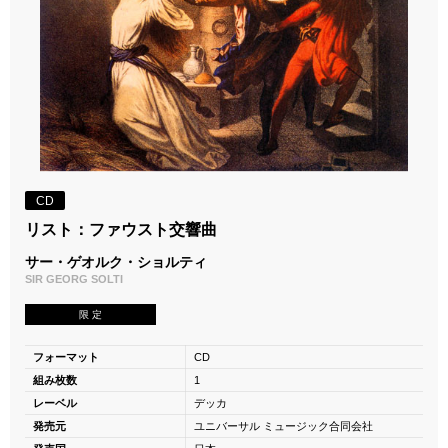
CD
リスト：ファウスト交響曲
サー・ゲオルク・ショルティ
SIR GEORG SOLTI
限 定
フォーマット
CD
組み枚数
1
レーベル
デッカ
発売元
ユニバーサル ミュージック合同会社