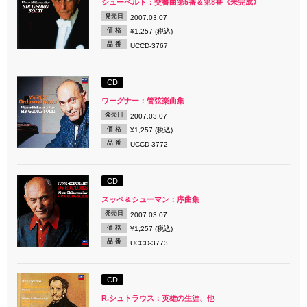
シューベルト：交響曲第5番＆第8番《未完成》
発売日
2007.03.07
価 格
¥1,257 (税込)
品 番
UCCD-3767
CD
ワーグナー：管弦楽曲集
発売日
2007.03.07
価 格
¥1,257 (税込)
品 番
UCCD-3772
CD
スッペ＆シューマン：序曲集
発売日
2007.03.07
価 格
¥1,257 (税込)
品 番
UCCD-3773
CD
R.シュトラウス：英雄の生涯、他