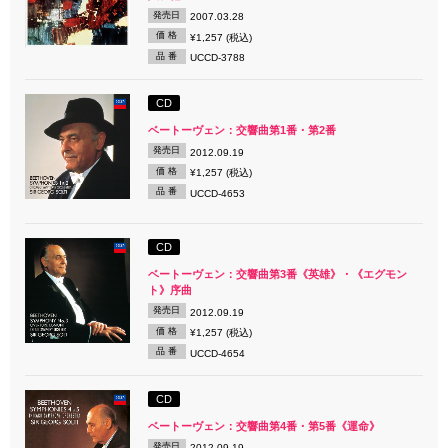
発売日
2007.03.28
価 格
¥1,257 (税込)
品 番
UCCD-3788
CD
ベートーヴェン：交響曲第1番・第2番
発売日
2012.09.19
価 格
¥1,257 (税込)
品 番
UCCD-4653
CD
ベートーヴェン：交響曲第3番《英雄》・《エグモン
ト》序曲
発売日
2012.09.19
価 格
¥1,257 (税込)
品 番
UCCD-4654
CD
ベートーヴェン：交響曲第4番・第5番《運命》
発売日
2012.09.19