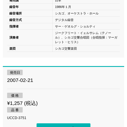
発売国
日本
録音年
1986年１月
録音場所
シカゴ、オーケストラ・ホール
録音方式
デジタル録音
指揮者
サー・ゲオルグ・ショルティ
ジークフリート・イェルサレム（テノー
演奏者
ル）、シカゴ交響合唱団（合唱指揮：マーガ
レット・ヒリス）
楽団
シカゴ交響楽団
発売日
2007-02-21
価 格
¥1,257 (税込)
品 番
UCCD-3751