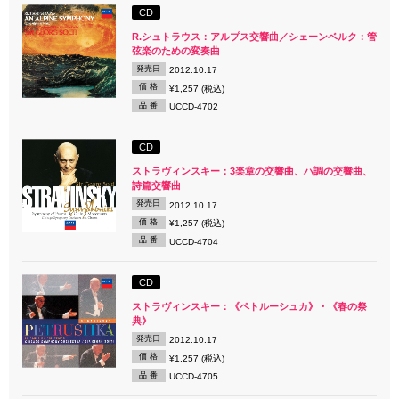
CD
R.シュトラウス：アルプス交響曲／シェーンベルク：管
弦楽のための変奏曲
発売日
2012.10.17
価 格
¥1,257 (税込)
品 番
UCCD-4702
CD
ストラヴィンスキー：3楽章の交響曲、ハ調の交響曲、
詩篇交響曲
発売日
2012.10.17
価 格
¥1,257 (税込)
品 番
UCCD-4704
CD
ストラヴィンスキー：《ペトルーシュカ》・《春の祭
典》
発売日
2012.10.17
価 格
¥1,257 (税込)
品 番
UCCD-4705