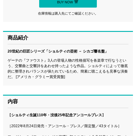
BUY NOW
在庫情報は購入先にてご確認ください。
商品紹介
20世紀の巨匠シリーズ「ショルティの芸術 － シカゴ響名盤」
ゲーテの『ファウスト』3人の登場人物の性格描写を各楽章で行なうとい
う、交響曲と交響詩をあわせ持ったような作品。ショルティによって徹底
的に整理されバランスが保たれているため、簡素に聴こえるも見事な演奏
だ。 [アメリカ・グラミー賞受賞盤]
内容
【
ショルティ生誕110年・没後25年記念アンコールプレス
】
［2022年8月24日発売・アンコール・プレス／限定盤／43タイトル］