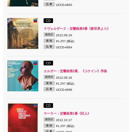
品 番
UCCD-4662
CD
ドヴォルザーク：交響曲第9番《新世界より》
発売日
2012.09.19
価 格
¥1,257 (税込)
品 番
UCCD-4664
CD
エルガー：交響曲第2番、《コケイン》序曲
発売日
2012.09.19
価 格
¥1,257 (税込)
品 番
UCCD-4666
CD
マーラー：交響曲第1番《巨人》
発売日
2012.10.17
価 格
¥1,257 (税込)
品 番