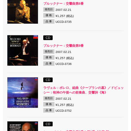
ブルックナー：交響曲第6番
発売日
2007.02.21
価 格
¥1,257 (税込)
品 番
UCCD-3735
CD
ブルックナー：交響曲第9番
発売日
2007.02.21
価 格
¥1,257 (税込)
品 番
UCCD-3736
CD
ラヴェル：ボレロ、組曲《クープランの墓》／ドビュッ
シー：牧神の午後への前奏曲、交響詩《海》
発売日
2007.02.21
価 格
¥1,257 (税込)
品 番
UCCD-3752
CD