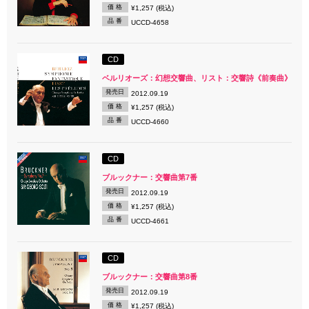
価 格
¥1,257 (税込)
品 番
UCCD-4658
CD
ベルリオーズ：幻想交響曲、リスト：交響詩《前奏曲》
発売日
2012.09.19
価 格
¥1,257 (税込)
品 番
UCCD-4660
CD
ブルックナー：交響曲第7番
発売日
2012.09.19
価 格
¥1,257 (税込)
品 番
UCCD-4661
CD
ブルックナー：交響曲第8番
発売日
2012.09.19
価 格
¥1,257 (税込)