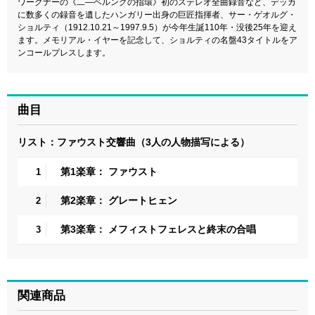
ワーグナーの《二―ベルングの指環》初のステレオ全曲録音など、デッカ
に数多くの録音を遺したハンガリー出身の巨匠指揮者、サー・ゲオルグ・
ショルティ（1912.10.21～1997.9.5）が今年生誕110年・没後25年を迎え
ます。メモリアル・イヤーを記念して、ショルティの名盤43タイトルをア
ンコールプレスします。
曲目
リスト：ファウスト交響曲（3人の人物描写による）
第1楽章： ファウスト
1
第2楽章： グレートヒェン
2
第3楽章： メフィストフェレスと終末の合唱
3
関連商品