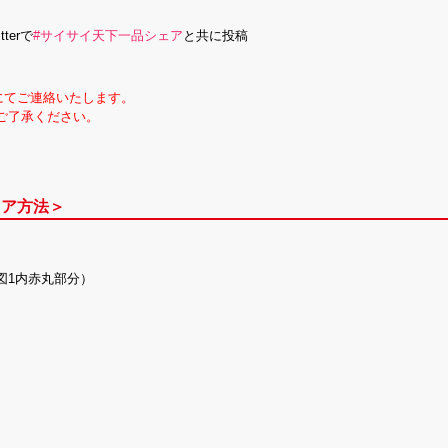
erで
#サイサイ天下一品シェア
と共に投稿
 DMにてご連絡いたします。
ご了承ください。
ェア方法＞
図1内赤丸部分）