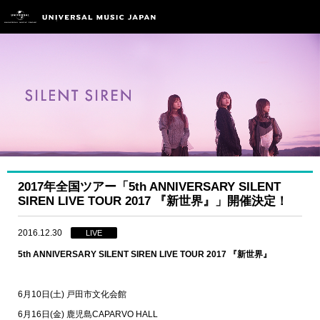
2017年全国ツアー「5th ANNIVERSARY SILENT
SIREN LIVE TOUR 2017 『新世界』」開催決定！
2016.12.30
LIVE
5th ANNIVERSARY SILENT SIREN LIVE TOUR 2017
『新世界』
6
月
10
日
(
土
)
戸田市文化会館
6
月
16
日
(
金
)
鹿児島
CAPARVO HALL