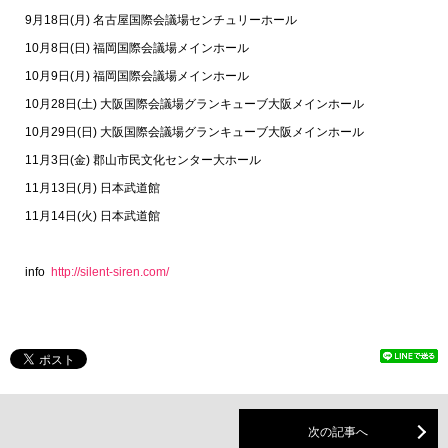
9
月
18
日
(
月
)
名古屋国際会議場センチュリーホール
10
月
8
日
(
日
)
福岡国際会議場メインホール
10
月
9
日
(
月
)
福岡国際会議場メインホール
10
月
28
日
(
土
)
大阪国際会議場グランキューブ大阪メインホール
10
月
29
日
(
日
)
大阪国際会議場グランキューブ大阪メインホール
11
月
3
日
(
金
)
郡山市民文化センター大ホール
11
月
13
日
(
月
)
日本武道館
11
月
14
日
(
火
)
日本武道館
info
http://silent-siren.com/
次の記事へ