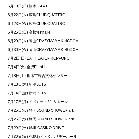
6
月
18
日
(
日
)
熊本
B.9 V1
6
月
22
日
(
木
)
広島
CLUB QUATTRO
6
月
23
日
(
金
)
広島
CLUB QUATTRO
6
月
25
日
(
日
)
高松
festhalle
6
月
29
日
(
木
)
岡山
CRAZYMAMA KINGDOM
6
月
30
日
(
金
)
岡山
CRAZYMAMA KINGDOM
7
月
2
日
(
日
) EX THEATER ROPPONGI
7
月
4
日
(
火
)
金沢
Eight Hall
7
月
8
日
(
土
)
栃木市総合文化センター
7
月
13
日
(
木
)
新潟
LOTS
7
月
14
日
(
金
)
新潟
LOTS
7
月
17
日
(
月
)
イズミティ
21
大ホール
7
月
25
日
(
火
)
静岡
SOUND SHOWER ark
7
月
26
日
(
水
)
静岡
SOUND SHOWER ark
7
月
29
日
(
土
)
旭川
CASINO DRIVE
7
月
30
日
(
日
)
札幌わくわくホリデーホール