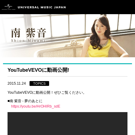
YouTubeVEVOに動画公開!
2015.11.24
TOPICS
YouTubeVEVOに動画公開！ぜひご覧ください。
■南 紫音 - 夢のあとに
https://youtu.be/HrOHlRb_sdE