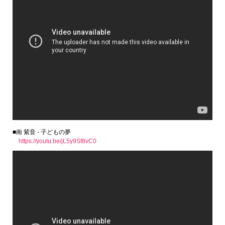
■南 紫音 - 子どもの夢
https://youtu.be/jL5y9Sf8vC0