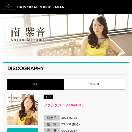
DISCOGRAPHY
ALL
ALBUM
CD
ファンタジー [SHM-CD]
発売日
2026.01.28
価 格
¥3,080 (税込)
品 番
UCCY-3017