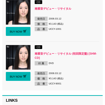
CD
南紫音デビュー・リサイタル
発売日
2008.03.12
価 格
¥3,143 (税込)
品 番
UCCY-1001
BUY NOW
CD
南紫音デビュー・リサイタル (初回限定盤) [SHM-
CD]
付 属
DVD
発売日
2008.03.12
BUY NOW
価 格
¥3,143 (税込)
品 番
UCCY-9001
LINKS