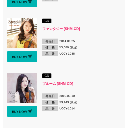
BUY NOW
CD
ファンタジー [SHM-CD]
発売日
2014.06.25
価 格
¥3,080 (税込)
品 番
UCCY-1038
BUY NOW
CD
ブルーム [SHM-CD]
発売日
2010.03.10
価 格
¥3,143 (税込)
品 番
UCCY-1014
BUY NOW