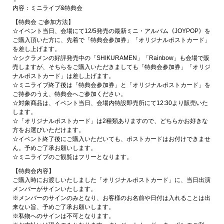
内容：ミニライブ&特典会
【特典会 ご参加方法】
☆イベント当日、会場にて12/5発売の最新ミニ・アルバム《JOYPOP》を
ご購入頂いた方に、先着で「特典会参加券」「オリジナルポストカード」
を差し上げます。
☆シクラメンの好評発売中の「SHIKURAMEN」「Rainbow」も会場で販
売しますが、そちらをご購入いただきましても「特典会参加券」「オリジ
ナルポストカード」は差し上げます。
☆ミニライブ終了後は「特典会参加券」と「オリジナルポストカード」を
ご持参のうえ、特典会へご参加ください。
☆対象商品は、イベント当日、会場内特設即売所にて12:30より販売いた
します。
☆「オリジナルポストカード」は2種類ありますので、どちらかお好きな
方をお選びいただけます。
☆イベント終了後にご購入いただいても、ポストカードはお付けできませ
ん。予めご了承お願いします。
☆ミニライブのご観覧はフリーとなります。
【特典会内容】
ご購入時にお渡しいたしました「オリジナルポストカード」に、当日出演
メンバーがサインいたします。
※メンバーのサインのみとなり、お客様のお名前や日付は入れることは出
来ない旨、予めご了承お願いします。
※私物へのサインは不可となります。