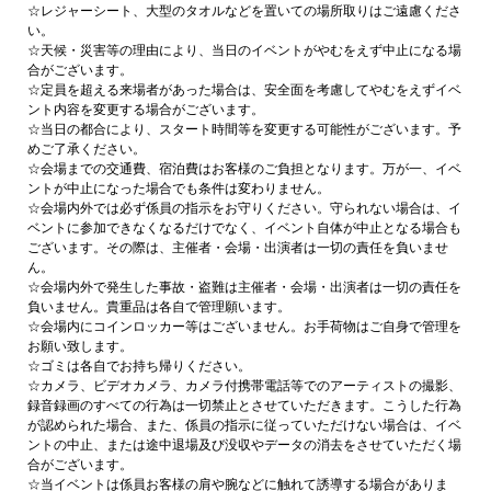
☆レジャーシート、大型のタオルなどを置いての場所取りはご遠慮くださ
い。
☆天候・災害等の理由により、当日のイベントがやむをえず中止になる場
合がございます。
☆定員を超える来場者があった場合は、安全面を考慮してやむをえずイベ
ント内容を変更する場合がございます。
☆当日の都合により、スタート時間等を変更する可能性がございます。予
めご了承ください。
☆会場までの交通費、宿泊費はお客様のご負担となります。万が一、イベ
ントが中止になった場合でも条件は変わりません。
☆会場内外では必ず係員の指示をお守りください。守られない場合は、イ
ベントに参加できなくなるだけでなく、イベント自体が中止となる場合も
ございます。その際は、主催者・会場・出演者は一切の責任を負いませ
ん。
☆会場内外で発生した事故・盗難は主催者・会場・出演者は一切の責任を
負いません。貴重品は各自で管理願います。
☆会場内にコインロッカー等はございません。お手荷物はご自身で管理を
お願い致します。
☆ゴミは各自でお持ち帰りください。
☆カメラ、ビデオカメラ、カメラ付携帯電話等でのアーティストの撮影、
録音録画のすべての行為は一切禁止とさせていただきます。こうした行為
が認められた場合、また、係員の指示に従っていただけない場合は、イベ
ントの中止、または途中退場及び没収やデータの消去をさせていただく場
合がございます。
☆当イベントは係員お客様の肩や腕などに触れて誘導する場合がありま