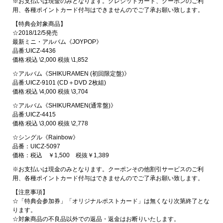
※お支払いは現金のみとなります。クレジットカード、クーポンのご利
用、各種ポイントカード付与はできませんのでご了承お願い致します。
【特典会対象商品】
☆2018/12/5発売
最新ミニ・アルバム《JOYPOP》
品番:UICZ-4436
価格:税込 \2,000 税抜 \1,852
☆アルバム《SHIKURAMEN (初回限定盤)》
品番:UICZ-9101 (CD＋DVD 2枚組)
価格:税込 \4,000 税抜 \3,704
☆アルバム《SHIKURAMEN(通常盤)》
品番:UICZ-4415
価格:税込 \3,000 税抜 \2,778
☆シングル《Rainbow》
品番：UICZ-5097
価格：税込 ￥1,500 税抜￥1,389
※お支払いは現金のみとなります。クーポンその他割引サービスのご利
用、各種ポイントカード付与はできませんのでご了承お願い致します。
【注意事項】
☆「特典会参加券」「オリジナルポストカード」は無くなり次第終了とな
ります。
☆対象商品の不良品以外での返品・返金はお断りいたします。