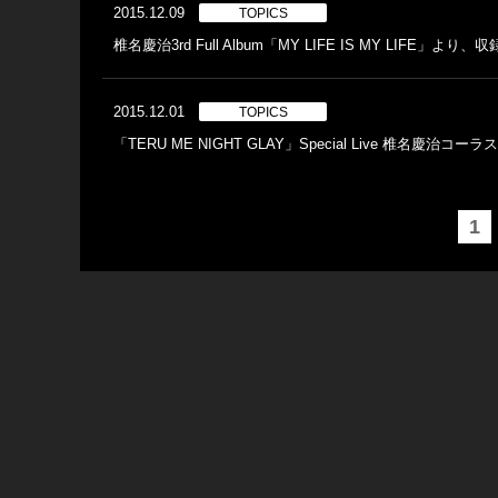
2015.12.09
TOPICS
椎名慶治3rd Full Album「MY LIFE IS MY LIF
2015.12.01
TOPICS
「TERU ME NIGHT GLAY」Special Live 椎名慶治コ
1