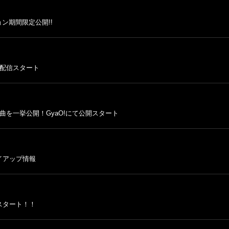
ジョン期間限定公開!!
も配信スタート
を一挙公開！GyaO!にて公開スタート
録曲タイアップ情報
スタート！！