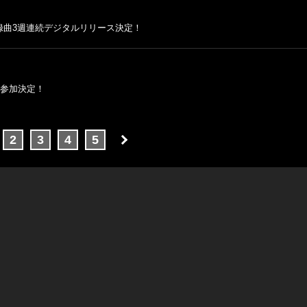
E」より、収録曲3週連続デジタルリリース決定！
ーラス参加決定！
2
3
4
5