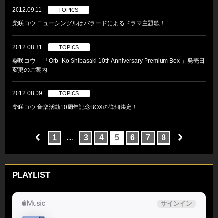
2012.09.11
TOPICS
柴咲コウ ニューシングルはバラードによるドラマ主題歌！
2012.08.31
TOPICS
柴咲コウ 「Orb -Ko Shibasaki 10th Anniversary Premium Box-」発売日
変更のご案内
2012.08.09
TOPICS
柴咲コウ 音楽活動10周年記念BOXの詳細決定！
…
1
3
4
5
6
7
8
PLAYLIST