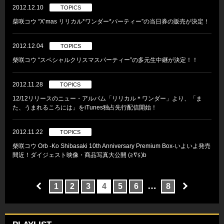
2012.12.10
TOPICS
柴咲コウ “X’mas リリカル*ワンダー*パーティー”の当日券の販売が決定！
2012.12.04
TOPICS
柴咲コウ “スペシャルクリスマスパーティー”の多元生中継が決定！！
2012.11.28
TOPICS
12/12リリースのニュー・アルバム「リリカル＊ワンダー」より、「ま
た、うまれるころには」をiTunes独占先行配信開始！
2012.11.22
TOPICS
柴咲コウ Orb -Ko Shibasaki 10th Anniversary Premium Box-いよいよ発売
間近！ダイジェスト映像・商品写真大公開 (≧∇≦)b
…
1
2
3
4
5
6
8