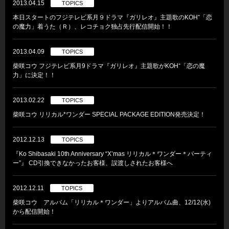
2013.04.15
TOPICS
本日スタートのフジテレビ系月９ドラマ『ガリレオ』主題歌のKOH⁺「恋
の魔力」着うた（Ｒ）、レコチョク独占先行配信開始！！
2013.04.09
TOPICS
柴咲コウ フジテレビ系月9ドラマ『ガリレオ』主題歌がKOH⁺「恋の魔
力」に決定！！
2013.02.22
TOPICS
柴咲コウ リリカル*ワンダー SPECIAL PACKAGE EDITION発売決定！
2012.12.13
TOPICS
『Ko Shibasaki 10th Anniversary “X’mas リリカル＊ワンダー＊パーティ
ー”』 CD引換できなかったお客様、誤渡しされたお客様へ
2012.12.11
TOPICS
柴咲コウ アルバム「リリカル＊ワンダー」よりアルバム曲、12/12(水)
から配信開始！