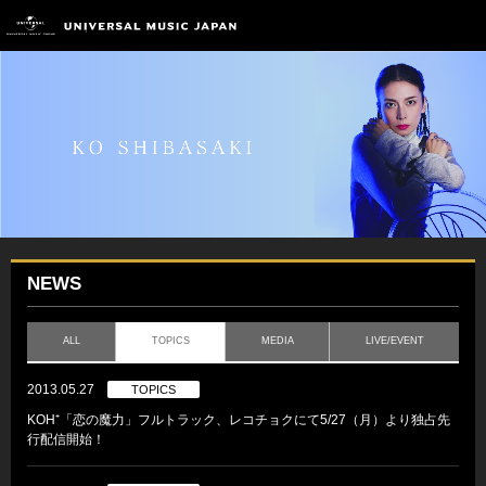
NEWS
ALL
TOPICS
MEDIA
LIVE/EVENT
2013.05.27
TOPICS
KOH⁺「恋の魔力」フルトラック、レコチョクにて5/27（月）より独占先
行配信開始！