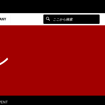
ANY
ン
VENT