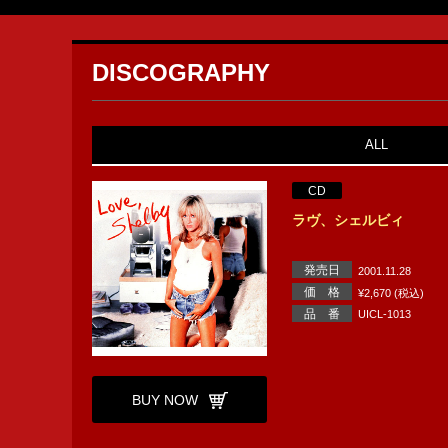
DISCOGRAPHY
ALL
CD
ラヴ、シェルビィ
発売日
2001.11.28
価 格
¥2,670 (税込)
品 番
UICL-1013
BUY NOW