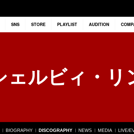
SNS
STORE
PLAYLIST
AUDITION
COMP
シェルビィ・リ
BIOGRAPHY
DISCOGRAPHY
NEWS
MEDIA
LIVE/E