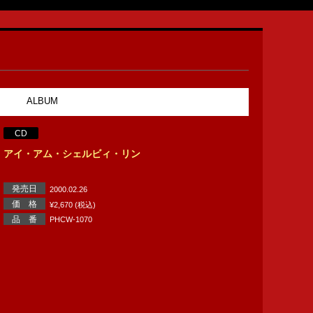
ALBUM
CD
アイ・アム・シェルビィ・リン
発売日
2000.02.26
価 格
¥2,670 (税込)
品 番
PHCW-1070