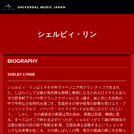
シェルビィ・リン
BIOGRAPHY
SHELBY LYNNE
シェルビィ・リンは１９６８年ヴァージニア州クワン ティコで生まれ
た。しばらくして父親が海兵隊を除隊し教師になるため人口２００人足ら
ずの田舎町アラバマ州フランクスヴィルに引っ越す。妹と共に大自然の
中で平和な少女時代を過ごす。音楽好きの母や祖母の影響を受けエラ・フ
ィッツジェラルド、バーバラ・ストライザンドがお気に入りだったとい
う。 しかし、 その後彼女の家庭は荒れ始め、両親は別居、離婚に至
る。すべてはそこで終わるはずだったが、シェルビィが１７歳の時彼女の
父親が彼女の目の前で母親を射 殺、父親自身も自殺するというショッキ
ングな出来事が起こる。その後しばらくの間、母方の親戚の家に引き取ら