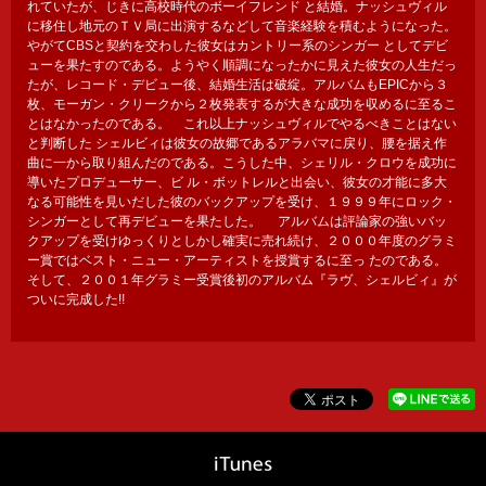
れていたが、じきに高校時代のボーイフレンド と結婚。ナッシュヴィル
に移住し地元のＴＶ局に出演するなどして音楽経験を積むようになった。
やがてCBSと契約を交わした彼女はカントリー系のシンガー としてデビ
ューを果たすのである。ようやく順調になったかに見えた彼女の人生だっ
たが、レコード・デビュー後、結婚生活は破綻。アルバムもEPICから３
枚、モーガン・クリークから２枚発表するが大きな成功を収めるに至るこ
とはなかったのである。 これ以上ナッシュヴィルでやるべきことはない
と判断した シェルビィは彼女の故郷であるアラバマに戻り、腰を据え作
曲に一から取り組んだのである。こうした中、シェリル・クロウを成功に
導いたプロデューサー、ビ ル・ボットレルと出会い、彼女の才能に多大
なる可能性を見いだした彼のバックアップを受け、１９９９年にロック・
シンガーとして再デビューを果たした。 アルバムは評論家の強いバッ
クアップを受けゆっくりとしかし確実に売れ続け、２０００年度のグラミ
ー賞ではベスト・ニュー・アーティストを授賞するに至っ たのである。
そして、２００１年グラミー受賞後初のアルバム『ラヴ、シェルビィ』が
ついに完成した!!