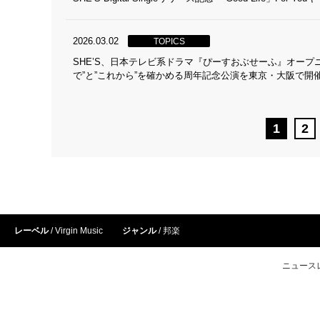
2026.03.02
TOPICS
SHE’S、日本テレビ系ドラマ『ぴーすおぶせーふ』オープニン
で”と”これから”を確かめる周年記念公演を東京・大阪で開
1
2
レーベル
Virgin Music
ジャンル
邦楽
ニュース