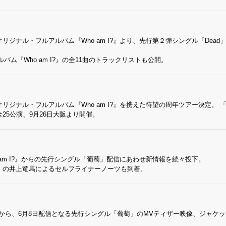
オリジナル・フルアルバム『Who am I?』より、先行第２弾シングル「Dead」
。アルバム『Who am I?』の全11曲のトラックリストも公開。
のオリジナル・フルアルバム『Who am I?』を携えた待望の周年ツアー決定。 
25公演、9月26日大阪より開催。
 am I?』からの先行シングル「葡萄」配信にあわせ新情報を続々投下。
」の井上竜馬によるセルフライナーノーツも到着。
 I?』から、6月8日配信となる先行シングル「葡萄」のMVティザー映像、ジャケ