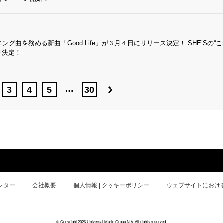
グ曲を務める新曲「Good Life」が３月４日にリリース決定！ SHE’Sの“
催決定！
…
3
4
5
30
レター
会社概要
個人情報 | クッキーポリシー
ウェブサイトにおけ
© Copyright 2026 Universal Music Group N.V. All rights reserved.