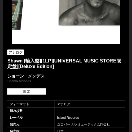
アナログ
Shawn [輸入盤][1LP][UNIVERSAL MUSIC STORE限
定盤][Deluxe Edition]
ショーン・メンデス
Shawn Mendes
限 定
フォーマット
アナログ
組み枚数
1
レーベル
Island Records
発売元
ユニバーサル ミュージック合同会社
発売国
日本