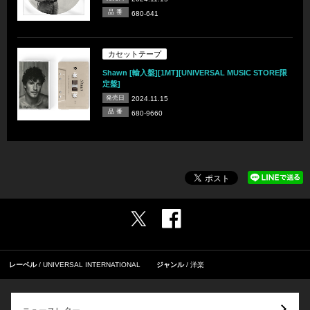
品 番
680-641
カセットテープ
Shawn [輸入盤][1MT][UNIVERSAL MUSIC STORE限
定盤]
発売日
2024.11.15
品 番
680-9660
レーベル
UNIVERSAL INTERNATIONAL
ジャンル
洋楽