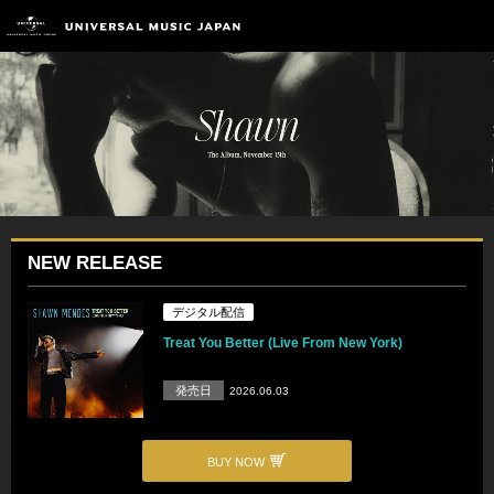
NEW RELEASE
デジタル配信
Treat You Better (Live From New York)
発売日
2026.06.03
BUY NOW