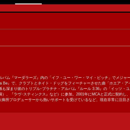
アルバム『マーダラーズ』内の「イフ・ユー・ワー・マイ・ビッチ」でメジャ
ere I Wanna Be』で、クラプトとネイト・ドッグをフィーチャーさせた曲「ホ
も深まり彼のトリプル･プラチナ・アルバム『ルール 3:36』の「イッツ・
）、『ラヴ･スティンクス』など）に参加。2001年にMCAと正式に契約し
大御所プロデューサーから熱いサポートを受けているなど、現在非常に注目さ