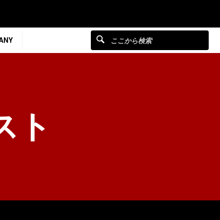
ANY
スト