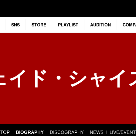
SNS
STORE
PLAYLIST
AUDITION
COMP
ェイド・シャイ
TOP
BIOGRAPHY
DISCOGRAPHY
NEWS
LIVE/EVENT