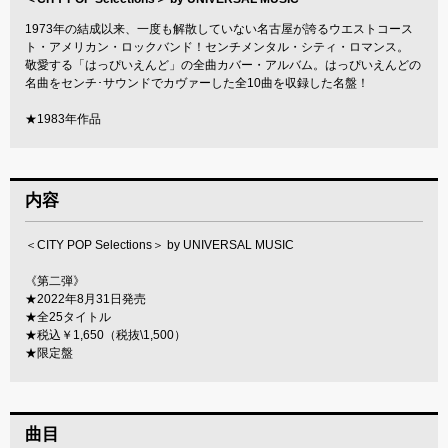
1973年の結成以来、一度も解散していない名古屋が誇るウエストコース
ト・アメリカン・ロックバンド！センチメンタル・シティ・ロマンス。
敬愛する「はっぴいえんど」の全曲カバー・アルバム。はっぴいえんどの
名曲をセンチ･サウンドでカヴァーした全10曲を収録した名盤！
★1983年作品
内容
＜CITY POP Selections＞ by UNIVERSAL MUSIC
《第二弾》
★2022年8月31日発売
★全25タイトル
★税込￥1,650（税抜\1,500）
★限定盤
曲目