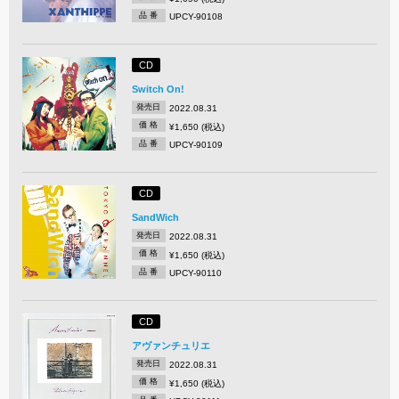
品 番
UPCY-90108
CD
Switch On!
発売日
2022.08.31
価 格
¥1,650 (税込)
品 番
UPCY-90109
CD
SandWich
発売日
2022.08.31
価 格
¥1,650 (税込)
品 番
UPCY-90110
CD
アヴァンチュリエ
発売日
2022.08.31
価 格
¥1,650 (税込)