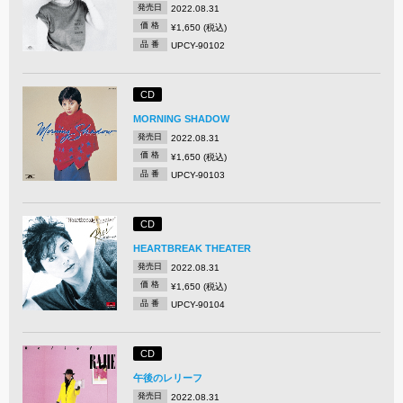
発売日
2022.08.31
価 格
¥1,650 (税込)
品 番
UPCY-90102
CD
MORNING SHADOW
発売日
2022.08.31
価 格
¥1,650 (税込)
品 番
UPCY-90103
CD
HEARTBREAK THEATER
発売日
2022.08.31
価 格
¥1,650 (税込)
品 番
UPCY-90104
CD
午後のレリーフ
発売日
2022.08.31