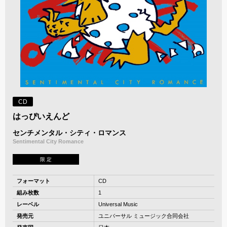
CD
はっぴいえんど
センチメンタル・シティ・ロマンス
Sentimental City Romance
限 定
フォーマット
CD
組み枚数
1
レーベル
Universal Music
発売元
ユニバーサル ミュージック合同会社