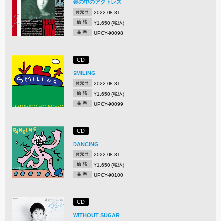
鏡の中のアクトレス
発売日
2022.08.31
価 格
¥1,650 (税込)
品 番
UPCY-90098
CD
SMILING
発売日
2022.08.31
価 格
¥1,650 (税込)
品 番
UPCY-90099
CD
DANCING
発売日
2022.08.31
価 格
¥1,650 (税込)
品 番
UPCY-90100
CD
WITHOUT SUGAR