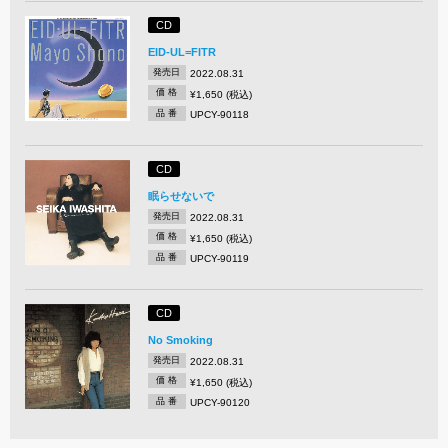
CD
EID-UL=FITR
発売日
2022.08.31
価 格
¥1,650 (税込)
品 番
UPCY-90118
CD
眠らせないで
発売日
2022.08.31
価 格
¥1,650 (税込)
品 番
UPCY-90119
CD
No Smoking
発売日
2022.08.31
価 格
¥1,650 (税込)
品 番
UPCY-90120