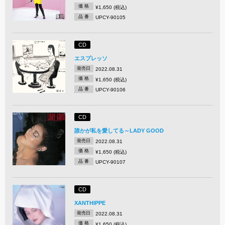
価 格
¥1,650 (税込)
品 番
UPCY-90105
CD
エスプレッソ
発売日
2022.08.31
価 格
¥1,650 (税込)
品 番
UPCY-90106
CD
誰かが私を愛してる～LADY GOOD
発売日
2022.08.31
価 格
¥1,650 (税込)
品 番
UPCY-90107
CD
XANTHIPPE
発売日
2022.08.31
価 格
¥1,650 (税込)