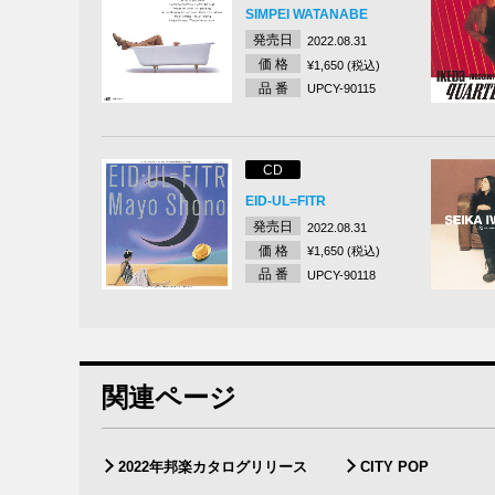
SIMPEI WATANABE
発売日
2022.08.31
価 格
¥1,650 (税込)
品 番
UPCY-90115
CD
EID-UL=FITR
発売日
2022.08.31
価 格
¥1,650 (税込)
品 番
UPCY-90118
関連ページ
2022年邦楽カタログリリース
CITY POP