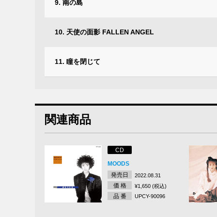
9. 南の島
10. 天使の面影 FALLEN ANGEL
11. 瞳を閉じて
関連商品
CD
MOODS
発売日
2022.08.31
価 格
¥1,650 (税込)
品 番
UPCY-90096