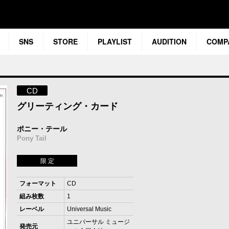
SNS
STORE
PLAYLIST
AUDITION
COMP
CD
グリーティング・カード
ポニー・テール
Pony Tail
限 定
フォーマット
CD
組み枚数
1
レーベル
Universal Music
ユニバーサル ミュージ
発売元