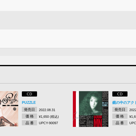
CD
CD
PUZZLE
鏡の中のアク
発売日
発売日
2022.08.31
2022
価 格
価 格
¥1,650 (税込)
¥1,
品 番
品 番
UPCY-90097
UPC