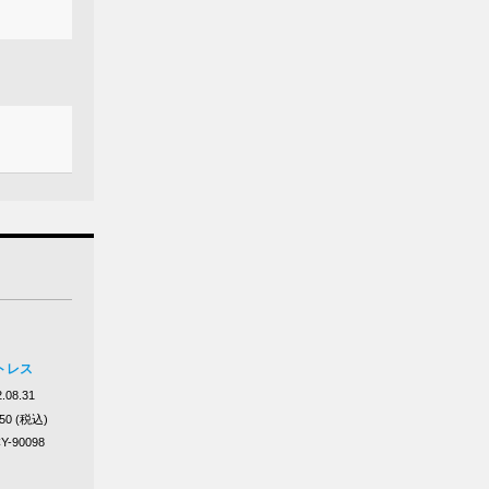
トレス
.08.31
650 (税込)
Y-90098