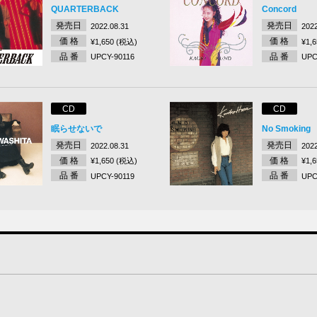
QUARTERBACK
Concord
発売日
発売日
2022.08.31
2022
価 格
価 格
¥1,650 (税込)
¥1,
品 番
品 番
UPCY-90116
UPC
CD
CD
眠らせないで
No Smoking
発売日
発売日
2022.08.31
2022
価 格
価 格
¥1,650 (税込)
¥1,
品 番
品 番
UPCY-90119
UPC