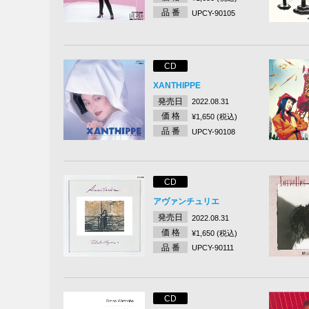
品 番
UPCY-90105
CD
XANTHIPPE
発売日
2022.08.31
価 格
¥1,650 (税込)
品 番
UPCY-90108
CD
アヴァンチュリエ
発売日
2022.08.31
価 格
¥1,650 (税込)
品 番
UPCY-90111
CD