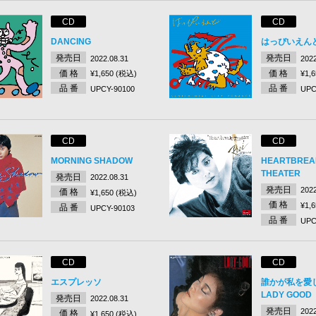
CD
CD
DANCING
はっぴいえん
発売日
発売日
2022.08.31
2022
価 格
価 格
¥1,650 (税込)
¥1,
品 番
品 番
UPCY-90100
UPC
CD
CD
MORNING SHADOW
HEARTBREA
THEATER
発売日
2022.08.31
発売日
2022
価 格
¥1,650 (税込)
価 格
¥1,
品 番
UPCY-90103
品 番
UPC
CD
CD
エスプレッソ
誰かが私を愛
LADY GOOD
発売日
2022.08.31
発売日
2022
価 格
¥1,650 (税込)