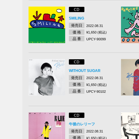
CD
SMILING
発売日
2022.08.31
価 格
¥1,650 (税込)
品 番
UPCY-90099
CD
WITHOUT SUGAR
発売日
2022.08.31
価 格
¥1,650 (税込)
品 番
UPCY-90102
CD
午後のレリーフ
発売日
2022.08.31
価 格
¥1,650 (税込)